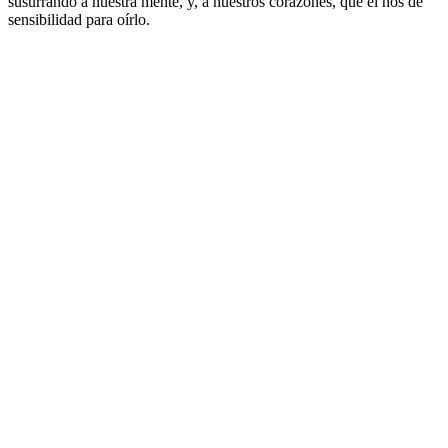
susurrando a nuestra mente, y, a nuestros corazones, que él nos de
sensibilidad para oírlo.