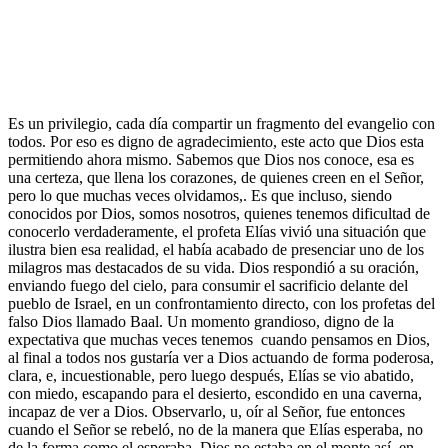
Es un privilegio, cada día compartir un fragmento del evangelio con
todos. Por eso es digno de agradecimiento, este acto que Dios esta
permitiendo ahora mismo. Sabemos que Dios nos conoce, esa es
una certeza, que llena los corazones, de quienes creen en el Señor,
pero lo que muchas veces olvidamos,. Es que incluso, siendo
conocidos por Dios, somos nosotros, quienes tenemos dificultad de
conocerlo verdaderamente, el profeta Elías vivió una situación que
ilustra bien esa realidad, el había acabado de presenciar uno de los
milagros mas destacados de su vida. Dios respondió a su oración,
enviando fuego del cielo, para consumir el sacrificio delante del
pueblo de Israel, en un confrontamiento directo, con los profetas del
falso Dios llamado Baal. Un momento grandioso, digno de la
expectativa que muchas veces tenemos cuando pensamos en Dios,
al final a todos nos gustaría ver a Dios actuando de forma poderosa,
clara, e, incuestionable, pero luego después, Elías se vio abatido,
con miedo, escapando para el desierto, escondido en una caverna,
incapaz de ver a Dios. Observarlo, u, oír al Señor, fue entonces
cuando el Señor se rebeló, no de la manera que Elías esperaba, no
de la forma como el esperaba, Dios no estaba en el monte así, en