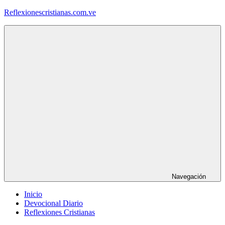
Saltar
Reflexionescristianas.com.ve
al
contenido
Reflexiones
Cristianas
y
Devocionales
Diarios
Navegación
Inicio
Devocional Diario
Reflexiones Cristianas