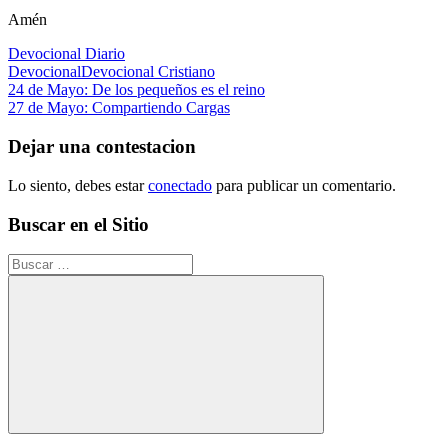
Amén
Devocional Diario
Devocional
Devocional Cristiano
Navegación
Entrada
24 de Mayo: De los pequeños es el reino
anterior:
Siguiente
27 de Mayo: Compartiendo Cargas
de
entrada:
entradas
Dejar una contestacion
Lo siento, debes estar
conectado
para publicar un comentario.
Buscar en el Sitio
Buscar:
Buscar