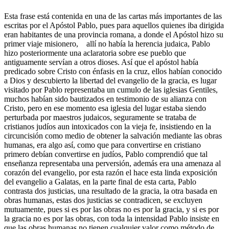
Esta frase está contenida en una de las cartas más importantes de las
escritas por el Apóstol Pablo, pues para aquellos quienes iba dirigida
eran habitantes de una provincia romana, a donde el Apóstol hizo su
primer viaje misionero, allí no había la herencia judaica, Pablo
hizo posteriormente una aclaratoria sobre ese pueblo que
antiguamente servían a otros dioses. Así que el apóstol había
predicado sobre Cristo con énfasis en la cruz, ellos habían conocido
a Dios y descubierto la libertad del evangelio de la gracia, es lugar
visitado por Pablo representaba un cumulo de las iglesias Gentiles,
muchos habían sido bautizados en testimonio de su alianza con
Cristo, pero en ese momento esa iglesia del lugar estaba siendo
perturbada por maestros judaicos, seguramente se trataba de
cristianos judíos aun intoxicados con la vieja fe, insistiendo en la
circuncisión como medio de obtener la salvación mediante las obras
humanas, era algo así, como que para convertirse en cristiano
primero debían convertirse en judíos, Pablo comprendió que tal
enseñanza representaba una perversión, además era una amenaza al
corazón del evangelio, por esta razón el hace esta linda exposición
del evangelio a Galatas, en la parte final de esta carta, Pablo
contrasta dos justicias, una resultado de la gracia, la otra basada en
obras humanas, estas dos justicias se contradicen, se excluyen
mutuamente, pues si es por las obras no es por la gracia, y si es por
la gracia no es por las obras, con toda la intensidad Pablo insiste en
que las obras humanas no tienen cualquier valor como método de