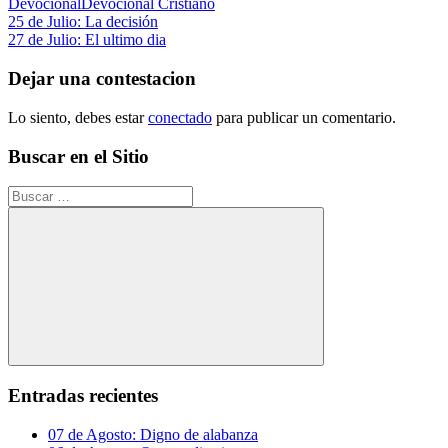
Devocional
Devocional Cristiano
Navegación
Entrada
25 de Julio: La decisión
anterior:
Siguiente
27 de Julio: El ultimo dia
de
entrada:
entradas
Dejar una contestacion
Lo siento, debes estar
conectado
para publicar un comentario.
Buscar en el Sitio
Buscar:
Buscar
Entradas recientes
07 de Agosto: Digno de alabanza