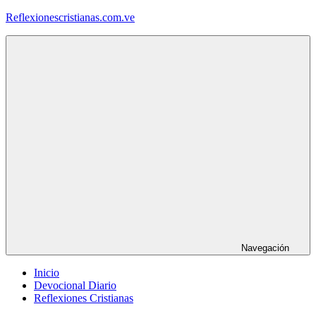
Saltar
Reflexionescristianas.com.ve
al
contenido
Reflexiones
Cristianas
y
Devocionales
Diarios
Navegación
Inicio
Devocional Diario
Reflexiones Cristianas