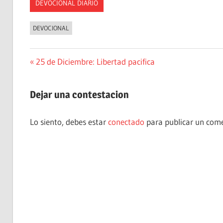
DEVOCIONAL DIARIO
DEVOCIONAL
Navegación
Entrada
25 de Diciembre: Libertad pacifica
anterior:
de
Dejar una contestacion
entradas
Lo siento, debes estar
conectado
para publicar un come