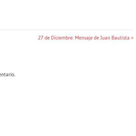
Siguiente
27 de Diciembre: Mensaje de Juan Bautista
entrada:
ntario.