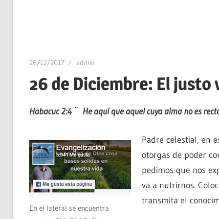
26/12/2017
admin
26 de Diciembre: El justo v
Habacuc 2:4 ¨ He aquí que aquel cuya alma no es recta, s
Padre celestial, en 
otorgas de poder co
pedimos que nos ex
va a nutrirnos. Colo
transmita el conocim
En el lateral se encuentra