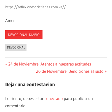
https://reflexionescristianas.com.ve//
Amen
DEVOCIONAL DIARIO
DEVOCIONAL
Navegación
Entrada
24 de Noviembre: Atentos a nuestras actitudes
anterior:
Siguiente
26 de Noviembre: Bendiciones al justo
de
entrada:
entradas
Dejar una contestacion
Lo siento, debes estar
conectado
para publicar un
comentario.