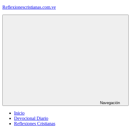
Saltar
Reflexionescristianas.com.ve
al
contenido
Reflexiones
Cristianas
y
Devocionales
Diarios
Navegación
Inicio
Devocional Diario
Reflexiones Cristianas