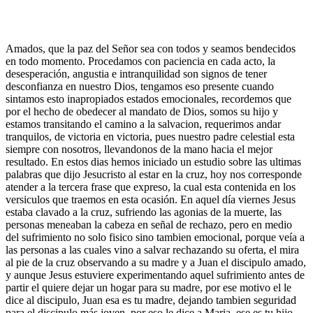
Amados, que la paz del Señor sea con todos y seamos bendecidos
en todo momento. Procedamos con paciencia en cada acto, la
desesperación, angustia e intranquilidad son signos de tener
desconfianza en nuestro Dios, tengamos eso presente cuando
sintamos esto inapropiados estados emocionales, recordemos que
por el hecho de obedecer al mandato de Dios, somos su hijo y
estamos transitando el camino a la salvacion, requerimos andar
tranquilos, de victoria en victoria, pues nuestro padre celestial esta
siempre con nosotros, llevandonos de la mano hacia el mejor
resultado. En estos dias hemos iniciado un estudio sobre las ultimas
palabras que dijo Jesucristo al estar en la cruz, hoy nos corresponde
atender a la tercera frase que expreso, la cual esta contenida en los
versiculos que traemos en esta ocasión. En aquel día viernes Jesus
estaba clavado a la cruz, sufriendo las agonias de la muerte, las
personas meneaban la cabeza en señal de rechazo, pero en medio
del sufrimiento no solo fisico sino tambien emocional, porque veía a
las personas a las cuales vino a salvar rechazando su oferta, el mira
al pie de la cruz observando a su madre y a Juan el discipulo amado,
y aunque Jesus estuviere experimentando aquel sufrimiento antes de
partir el quiere dejar un hogar para su madre, por ese motivo el le
dice al discipulo, Juan esa es tu madre, dejando tambien seguridad
para el discipulo más joven, por eso le dice a Maria, ese es tu hijo,