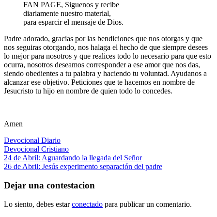
FAN PAGE, Siguenos y recibe
diariamente nuestro material,
para esparcir el mensaje de Dios.
Padre adorado, gracias por las bendiciones que nos otorgas y que
nos seguiras otorgando, nos halaga el hecho de que siempre desees
lo mejor para nosotros y que realices todo lo necesario para que esto
ocurra, nosotros deseamos corresponder a ese amor que nos das,
siendo obedientes a tu palabra y haciendo tu voluntad. Ayudanos a
alcanzar ese objetivo. Peticiones que te hacemos en nombre de
Jesucristo tu hijo en nombre de quien todo lo concedes.
Amen
Devocional Diario
Devocional Cristiano
Navegación
Entrada
24 de Abril: Aguardando la llegada del Señor
anterior:
Siguiente
26 de Abril: Jesús experimento separación del padre
de
entrada:
entradas
Dejar una contestacion
Lo siento, debes estar
conectado
para publicar un comentario.