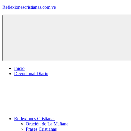
Saltar
Reflexionescristianas.com.ve
al
contenido
Reflexiones
Cristianas
y
Devocionales
Diarios
Inicio
Devocional Diario
Reflexiones Cristianas
Oración de La Mañana
Frases Cristianas