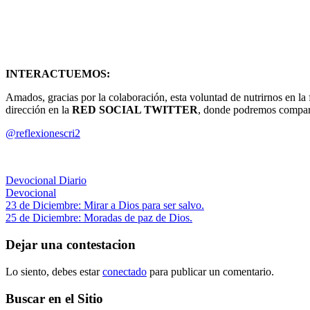
INTERACTUEMOS:
Amados, gracias por la colaboración, esta voluntad de nutrirnos en la f
dirección en la
RED SOCIAL TWITTER
, donde podremos compart
@reflexionescri2
Devocional Diario
Devocional
Navegación
Entrada
23 de Diciembre: Mirar a Dios para ser salvo.
anterior:
Siguiente
25 de Diciembre: Moradas de paz de Dios.
de
entrada:
entradas
Dejar una contestacion
Lo siento, debes estar
conectado
para publicar un comentario.
Buscar en el Sitio