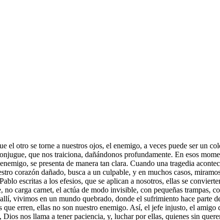
e el otro se torne a nuestros ojos, el enemigo, a veces puede ser un co
 conjugue, que nos traiciona, dañándonos profundamente. En esos momento
el enemigo, se presenta de manera tan clara. Cuando una tragedia acontece
estro corazón dañado, busca a un culpable, y en muchos casos, miramos
Pablo escritas a los efesios, que se aplican a nosotros, ellas se convier
, no carga carnet, el actúa de modo invisible, con pequeñas trampas, c
llí, vivimos en un mundo quebrado, donde el sufrimiento hace parte de 
que erren, ellas no son nuestro enemigo. Así, el jefe injusto, el amigo 
 Dios nos llama a tener paciencia, y, luchar por ellas, quienes sin quer