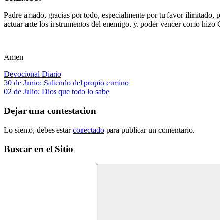
Padre amado, gracias por todo, especialmente por tu favor ilimitado, 
actuar ante los instrumentos del enemigo, y, poder vencer como hizo 
Amen
Devocional Diario
Navegación
Entrada
30 de Junio: Saliendo del propio camino
anterior:
Siguiente
02 de Julio: Dios que todo lo sabe
de
entrada:
entradas
Dejar una contestacion
Lo siento, debes estar
conectado
para publicar un comentario.
Buscar en el Sitio
Buscar: