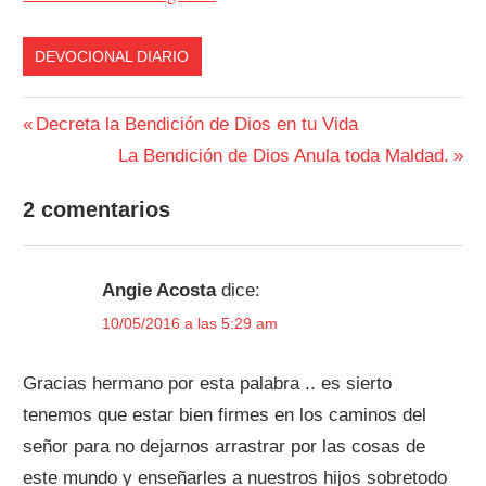
DEVOCIONAL DIARIO
Navegación
Entrada
Decreta la Bendición de Dios en tu Vida
anterior:
Siguiente
La Bendición de Dios Anula toda Maldad.
de
entrada:
entradas
2 comentarios
Angie Acosta
dice:
10/05/2016 a las 5:29 am
Gracias hermano por esta palabra .. es sierto
tenemos que estar bien firmes en los caminos del
señor para no dejarnos arrastrar por las cosas de
este mundo y enseñarles a nuestros hijos sobretodo