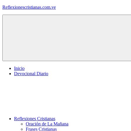
Saltar
Reflexionescristianas.com.ve
al
contenido
Reflexiones
Cristianas
y
Devocionales
Diarios
Inicio
Devocional Diario
Reflexiones Cristianas
Oración de La Mañana
Frases Cristianas