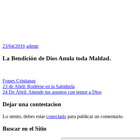
23/04/2016
admin
La Bendición de Dios Anula toda Maldad.
Frases Cristianas
Navegación
Entrada
23 de Abril: Rodéese en la Sabiduría
anterior:
Siguiente
24 De Abril: Atiende tus asuntos con temor a Dios
de
entrada:
entradas
Dejar una contestacion
Lo siento, debes estar
conectado
para publicar un comentario.
Buscar en el Sitio