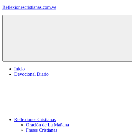
Saltar
Reflexionescristianas.com.ve
al
contenido
Reflexiones
Cristianas
y
Devocionales
Diarios
Inicio
Devocional Diario
Reflexiones Cristianas
Oración de La Mañana
Frases Cristianas