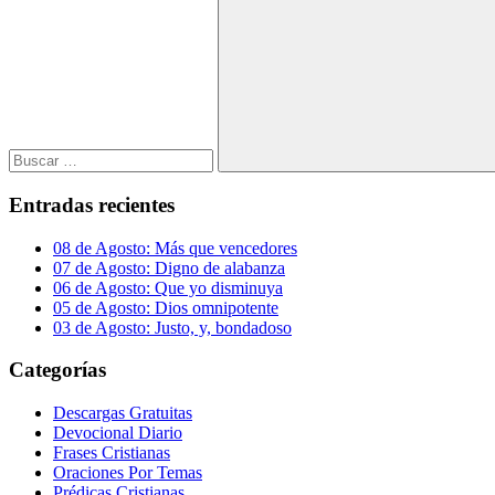
Buscar:
Buscar
Entradas recientes
08 de Agosto: Más que vencedores
07 de Agosto: Digno de alabanza
06 de Agosto: Que yo disminuya
05 de Agosto: Dios omnipotente
03 de Agosto: Justo, y, bondadoso
Categorías
Descargas Gratuitas
Devocional Diario
Frases Cristianas
Oraciones Por Temas
Prédicas Cristianas