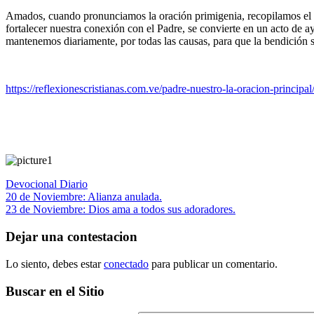
Amados, cuando pronunciamos la oración primigenia, recopilamos el c
fortalecer nuestra conexión con el Padre, se convierte en un acto de a
mantenemos diariamente, por todas las causas, para que la bendición se 
https://reflexionescristianas.com.ve/padre-nuestro-la-oracion-principal
Devocional Diario
Navegación
Entrada
20 de Noviembre: Alianza anulada.
anterior:
Siguiente
23 de Noviembre: Dios ama a todos sus adoradores.
de
entrada:
entradas
Dejar una contestacion
Lo siento, debes estar
conectado
para publicar un comentario.
Buscar en el Sitio