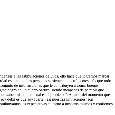
andanzas a las estipulaciones de Dios, ello hace que logremos marcar
verdad es que muchas personas se sienten autosuficientes más que todo
n conjunto de informaciones que le contribuyen a tomar buenas
ato negro en un cuarto oscuro, siendo incapaces de percibir que
s no saben ni siquiera cual es el problema¨. A partir del momento que
y débil es que soy fuerte¨, así nuestras limitaciones, son
 disminuyamos las expectativas en torno a nosotros mismos y confiemos