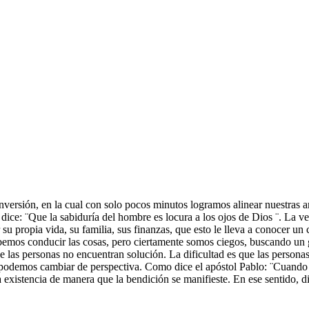
 inversión, en la cual con solo pocos minutos logramos alinear nuestras 
s dice: ¨Que la sabiduría del hombre es locura a los ojos de Dios ¨. La 
 su propia vida, su familia, sus finanzas, que esto le lleva a conocer u
bemos conducir las cosas, pero ciertamente somos ciegos, buscando un g
ue las personas no encuentran solución. La dificultad es que las persona
podemos cambiar de perspectiva. Como dice el apóstol Pablo: ¨Cuando so
 existencia de manera que la bendición se manifieste. En ese sentido,