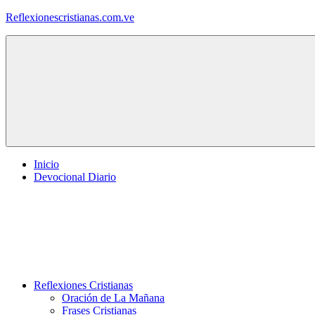
Saltar
Reflexionescristianas.com.ve
al
contenido
Reflexiones
Cristianas
y
Devocionales
Diarios
Inicio
Devocional Diario
Reflexiones Cristianas
Oración de La Mañana
Frases Cristianas