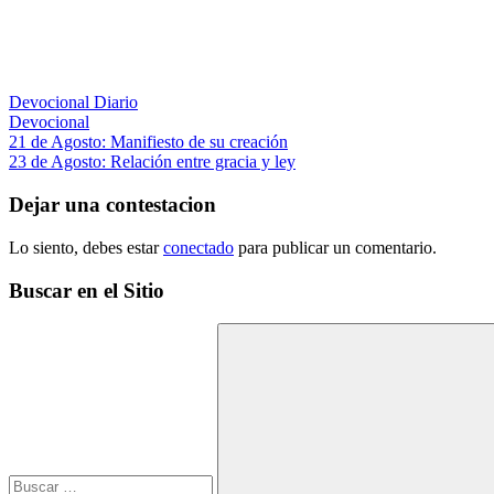
Devocional Diario
Devocional
Navegación
Entrada
21 de Agosto: Manifiesto de su creación
anterior:
Siguiente
23 de Agosto: Relación entre gracia y ley
de
entrada:
entradas
Dejar una contestacion
Lo siento, debes estar
conectado
para publicar un comentario.
Buscar en el Sitio
Buscar: