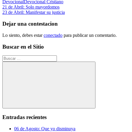
Devocional
Devocional Cristiano
Navegación
Entrada
21 de Abril: Solo mayordomos
anterior:
Siguiente
23 de Abril: Manifestar su justicia
de
entrada:
entradas
Dejar una contestacion
Lo siento, debes estar
conectado
para publicar un comentario.
Buscar en el Sitio
Buscar:
Buscar
Entradas recientes
06 de Agosto: Que yo disminuya