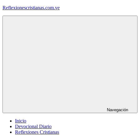
Saltar
Reflexionescristianas.com.ve
al
contenido
Reflexiones
Cristianas
y
Devocionales
Diarios
Navegación
Inicio
Devocional Diario
Reflexiones Cristianas