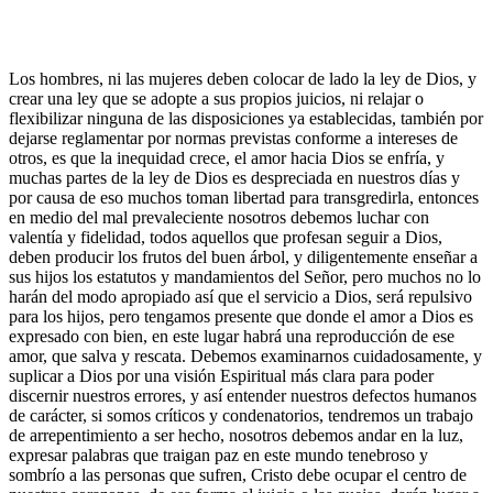
Los hombres, ni las mujeres deben colocar de lado la ley de Dios, y
crear una ley que se adopte a sus propios juicios, ni relajar o
flexibilizar ninguna de las disposiciones ya establecidas, también por
dejarse reglamentar por normas previstas conforme a intereses de
otros, es que la inequidad crece, el amor hacia Dios se enfría, y
muchas partes de la ley de Dios es despreciada en nuestros días y
por causa de eso muchos toman libertad para transgredirla, entonces
en medio del mal prevaleciente nosotros debemos luchar con
valentía y fidelidad, todos aquellos que profesan seguir a Dios,
deben producir los frutos del buen árbol, y diligentemente enseñar a
sus hijos los estatutos y mandamientos del Señor, pero muchos no lo
harán del modo apropiado así que el servicio a Dios, será repulsivo
para los hijos, pero tengamos presente que donde el amor a Dios es
expresado con bien, en este lugar habrá una reproducción de ese
amor, que salva y rescata. Debemos examinarnos cuidadosamente, y
suplicar a Dios por una visión Espiritual más clara para poder
discernir nuestros errores, y así entender nuestros defectos humanos
de carácter, si somos críticos y condenatorios, tendremos un trabajo
de arrepentimiento a ser hecho, nosotros debemos andar en la luz,
expresar palabras que traigan paz en este mundo tenebroso y
sombrío a las personas que sufren, Cristo debe ocupar el centro de