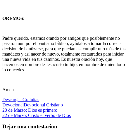
OREMOS:
Padre querido, estamos orando por amigos que posiblemente no
pasaron aun por el bautismo bíblico, ayúdalos a tomar la correcta
decisión de bautizarse, para que puedan asi cumplir uno más de tus
mandatos y así nacer de nuevo, totalmente restaurados para iniciar
una nueva vida en tus caminos. Es nuestra oración hoy, que
hacemos en nombre de Jesucristo tu hijo, en nombre de quien todo
lo concedes.
Amen.
Descargas Gratuitas
Devocional
Devocional Cristiano
Navegación
Entrada
20 de Marzo: Dios es primero
anterior:
Siguiente
22 de Marzo: Cristo el verbo de Dios
de
entrada:
entradas
Dejar una contestacion