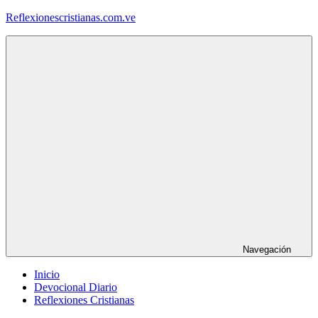
Saltar
Reflexionescristianas.com.ve
al
contenido
Reflexiones
Cristianas
y
Devocionales
Diarios
Navegación
Inicio
Devocional Diario
Reflexiones Cristianas