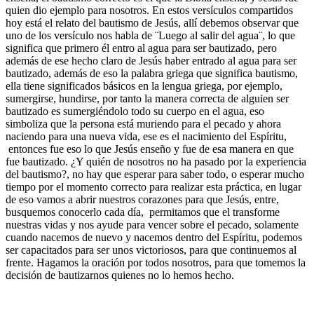
quien dio ejemplo para nosotros. En estos versículos compartidos
hoy está el relato del bautismo de Jesús, allí debemos observar que
uno de los versículo nos habla de ¨Luego al salir del agua¨, lo que
significa que primero él entro al agua para ser bautizado, pero
además de ese hecho claro de Jesús haber entrado al agua para ser
bautizado, además de eso la palabra griega que significa bautismo,
ella tiene significados básicos en la lengua griega, por ejemplo,
sumergirse, hundirse, por tanto la manera correcta de alguien ser
bautizado es sumergiéndolo todo su cuerpo en el agua, eso
simboliza que la persona está muriendo para el pecado y ahora
naciendo para una nueva vida, ese es el nacimiento del Espíritu,
entonces fue eso lo que Jesús enseño y fue de esa manera en que
fue bautizado. ¿Y quién de nosotros no ha pasado por la experiencia
del bautismo?, no hay que esperar para saber todo, o esperar mucho
tiempo por el momento correcto para realizar esta práctica, en lugar
de eso vamos a abrir nuestros corazones para que Jesús, entre,
busquemos conocerlo cada día, permitamos que el transforme
nuestras vidas y nos ayude para vencer sobre el pecado, solamente
cuando nacemos de nuevo y nacemos dentro del Espíritu, podemos
ser capacitados para ser unos victoriosos, para que continuemos al
frente. Hagamos la oración por todos nosotros, para que tomemos la
decisión de bautizarnos quienes no lo hemos hecho.