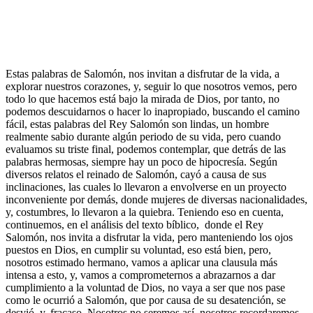
Estas palabras de Salomón, nos invitan a disfrutar de la vida, a
explorar nuestros corazones, y, seguir lo que nosotros vemos, pero
todo lo que hacemos está bajo la mirada de Dios, por tanto, no
podemos descuidarnos o hacer lo inapropiado, buscando el camino
fácil, estas palabras del Rey Salomón son lindas, un hombre
realmente sabio durante algún periodo de su vida, pero cuando
evaluamos su triste final, podemos contemplar, que detrás de las
palabras hermosas, siempre hay un poco de hipocresía. Según
diversos relatos el reinado de Salomón, cayó a causa de sus
inclinaciones, las cuales lo llevaron a envolverse en un proyecto
inconveniente por demás, donde mujeres de diversas nacionalidades,
y, costumbres, lo llevaron a la quiebra. Teniendo eso en cuenta,
continuemos, en el análisis del texto bíblico, donde el Rey
Salomón, nos invita a disfrutar la vida, pero manteniendo los ojos
puestos en Dios, en cumplir su voluntad, eso está bien, pero,
nosotros estimado hermano, vamos a aplicar una clausula más
intensa a esto, y, vamos a comprometernos a abrazarnos a dar
cumplimiento a la voluntad de Dios, no vaya a ser que nos pase
como le ocurrió a Salomón, que por causa de su desatención, se
desvió, y, fracaso. Nosotros no seremos así, nosotros recordaremos