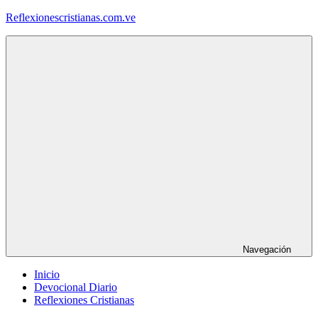
Saltar
Reflexionescristianas.com.ve
al
contenido
Reflexiones
Cristianas
y
Devocionales
Diarios
Navegación
Inicio
Devocional Diario
Reflexiones Cristianas