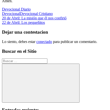
Amén.
Devocional Diario
Devocional
Devocional Cristiano
Navegación
Entrada
20 de Abril: La misión que él nos confirió
anterior:
Siguiente
22 de Abril: Los pequeñitos
de
entrada:
entradas
Dejar una contestacion
Lo siento, debes estar
conectado
para publicar un comentario.
Buscar en el Sitio
Buscar:
Buscar
Entradas recientes