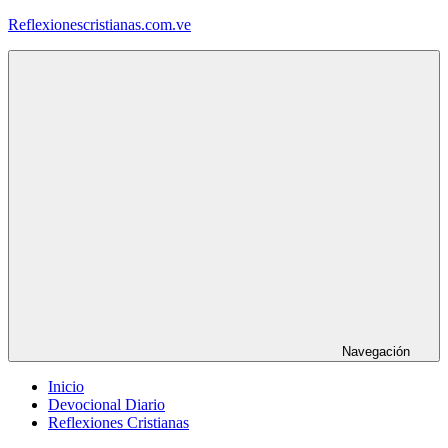
Saltar
Reflexionescristianas.com.ve
al
contenido
Reflexiones
Cristianas
y
Devocionales
Diarios
Navegación
Inicio
Devocional Diario
Reflexiones Cristianas