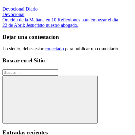
Devocional Diario
Devocional
Navegación
Entrada
Oración de la Mañana en 10 Reflexiones para empezar el día
anterior:
Siguiente
22 de Abril: Jesucristo nuestro abogado.
de
entrada:
entradas
Dejar una contestacion
Lo siento, debes estar
conectado
para publicar un comentario.
Buscar en el Sitio
Buscar:
Buscar
Entradas recientes