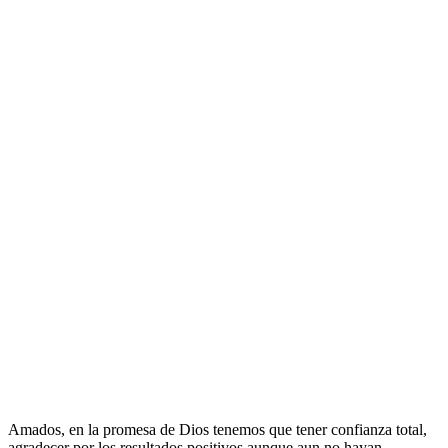
Amados, en la promesa de Dios tenemos que tener confianza total,
agradecer por los resultados positivos aunque aun no hayan