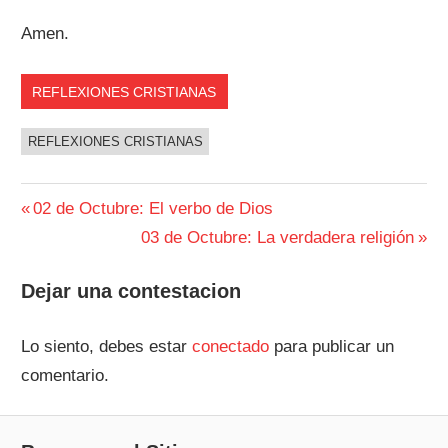
Amen.
REFLEXIONES CRISTIANAS
REFLEXIONES CRISTIANAS
Navegación
Entrada
02 de Octubre: El verbo de Dios
anterior:
Siguiente
03 de Octubre: La verdadera religión
de
entrada:
entradas
Dejar una contestacion
Lo siento, debes estar
conectado
para publicar un
comentario.