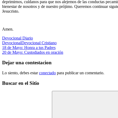
deprimirnos, cuídanos para que nos alejemos de las conductas pecamin
bienestar de nosotros y de nuestro prójimo. Queremos continuar siguie
Jesucristo.
Amen.
Devocional Diario
Devocional
Devocional Cristiano
Navegación
Entrada
18 de Mayo: Honra a tus Padres
anterior:
Siguiente
20 de Mayo: Custodiados en oración
de
entrada:
entradas
Dejar una contestacion
Lo siento, debes estar
conectado
para publicar un comentario.
Buscar en el Sitio
Buscar: