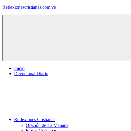
Saltar
Reflexionescristianas.com.ve
al
contenido
Reflexiones
Cristianas
y
Devocionales
Diarios
Inicio
Devocional Diario
Reflexiones Cristianas
Oración de La Mañana
Frases Cristianas