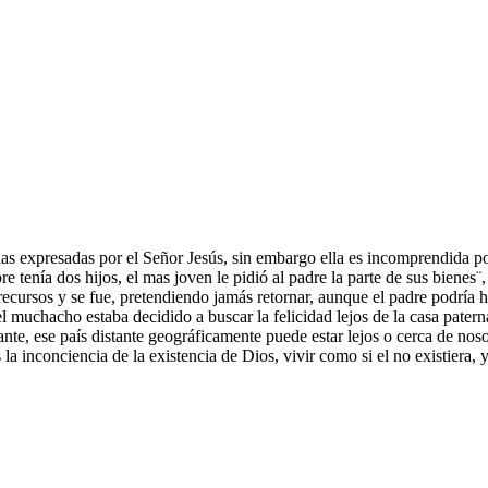
las expresadas por el Señor Jesús, sin embargo ella es incomprendida por
 tenía dos hijos, el mas joven le pidió al padre la parte de sus bienes¨,
os recursos y se fue, pretendiendo jamás retornar, aunque el padre podría
el muchacho estaba decidido a buscar la felicidad lejos de la casa patern
ante, ese país distante geográficamente puede estar lejos o cerca de nos
 inconciencia de la existencia de Dios, vivir como si el no existiera, y