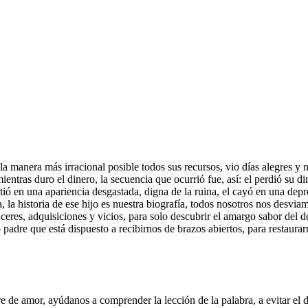
 la manera más irracional posible todos sus recursos, vio días alegres y
ientras duro el dinero, la secuencia que ocurrió fue, así: el perdió su d
tió en una apariencia desgastada, digna de la ruina, el cayó en una depres
a, la historia de ese hijo es nuestra biografía, todos nosotros nos desv
ceres, adquisiciones y vicios, para solo descubrir el amargo sabor del de
dre que está dispuesto a recibirnos de brazos abiertos, para restaurarno
de amor, ayúdanos a comprender la lección de la palabra, a evitar el der