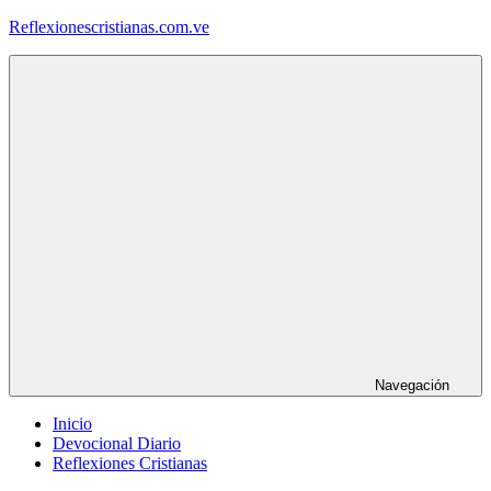
Saltar
Reflexionescristianas.com.ve
al
contenido
Reflexiones
Cristianas
y
Devocionales
Diarios
Navegación
Inicio
Devocional Diario
Reflexiones Cristianas