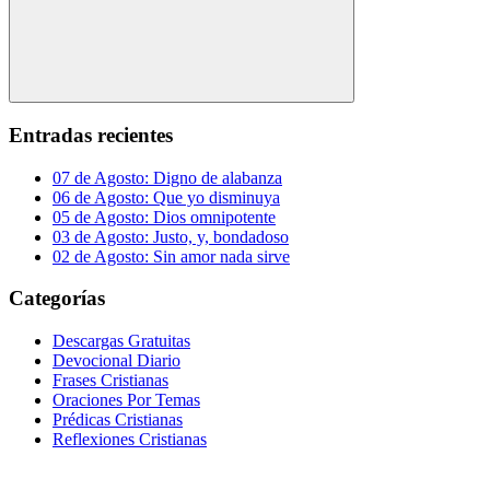
Buscar
Entradas recientes
07 de Agosto: Digno de alabanza
06 de Agosto: Que yo disminuya
05 de Agosto: Dios omnipotente
03 de Agosto: Justo, y, bondadoso
02 de Agosto: Sin amor nada sirve
Categorías
Descargas Gratuitas
Devocional Diario
Frases Cristianas
Oraciones Por Temas
Prédicas Cristianas
Reflexiones Cristianas