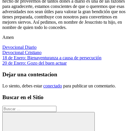
hecho de proveernos de tantos dones a diario es una de las razones
para agradecerte, estamos conscientes de que o queremos que esas
adversidades nos sean útiles para valorar la gran bendición que nos
tienes preparada, contribuye con nosotros para convertirnos en
mejores siervos. Así pedimos, en nombre de Jesucristo tu hijo, en
nombre de quien todo lo concedes.
Amen
Devocional Diario
Devocional Cristiano
Navegación
Entrada
18 de Enero: Bienaventuranza a causa de persecución
anterior:
Siguiente
20 de Enero: Gozo del buen actuar
de
entrada:
entradas
Dejar una contestacion
Lo siento, debes estar
conectado
para publicar un comentario.
Buscar en el Sitio
Buscar: