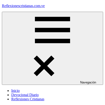
Saltar
Reflexionescristianas.com.ve
al
contenido
Reflexiones
Cristianas
y
Devocionales
Diarios
Navegación
Inicio
Devocional Diario
Reflexiones Cristianas