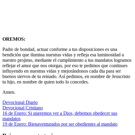
OREMOS:
Padre de bondad, actuar conforme a tus disposiciones es una
bendición que ilumina nuestras vidas y refleja esa luminosidad a
nuestro projimo, mediante el cumplimiento a tus mandatos logramos
reflejar el amor que nos otorgas, por eso te pedimos que continues
influyendo en nuestras vidas y mejorándonos cada dia para ser
buenos siervos de tu reinado. Así pedimos, en nombre de Jesucristo
tu hijo, en nombre de quien todo lo concedes.
Amen.
Devocional Diario
Devocional Cristiano
Navegación
Entrada
16 de Enero: Si queremos ver a Dios, debemos obedecer sus
anterior:
mandatos
de
Siguiente
19 de Enero: Bienaventurados por ser obedientes al mandato
entradas
entrada: