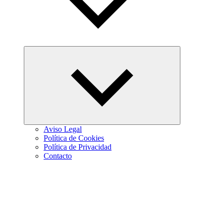
Abrir
el
menú
hijo
Aviso Legal
Política de Cookies
Política de Privacidad
Contacto