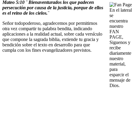
Mateo 5:10 ¨ Bienaventurados los que padecen
persecución por causa de la justicia, porque de ellos
En el lateral
es el reino de los cielos.¨
se
encuentra
Señor todopoderoso, agradecemos por permitirnos
nuestro
otra vez compartir tu palabra bendita, indicando
FAN
aplicaciones a la realidad actual, sobre cada versículo
PAGE,
que compone la sagrada biblia, extiende tu gracia y
Siguenos y
bendición sobre el texto en desarrollo para que
recibe
cumpla con los fines evangelizadores previstos.
diariamente
nuestro
material,
para
esparcir el
mensaje de
Dios.