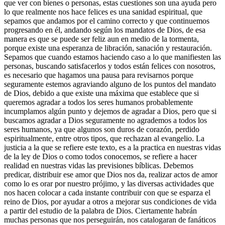
que ver con bienes o personas, estas cuestiones son una ayuda pero
lo que realmente nos hace felices es una sanidad espiritual, que
sepamos que andamos por el camino correcto y que continuemos
progresando en él, andando según los mandatos de Dios, de esa
manera es que se puede ser feliz aun en medio de la tormenta,
porque existe una esperanza de libración, sanación y restauración.
Sepamos que cuando estamos haciendo caso a lo que manifiesten las
personas, buscando satisfacerlos y todos están felices con nosotros,
es necesario que hagamos una pausa para revisarnos porque
seguramente estemos agraviando alguno de los puntos del mandato
de Dios, debido a que existe una máxima que establece que si
queremos agradar a todos los seres humanos probablemente
incumplamos algún punto y dejemos de agradar a Dios, pero que si
buscamos agradar a Dios seguramente no agrademos a todos los
seres humanos, ya que algunos son duros de corazón, perdido
espiritualmente, entre otros tipos, que rechazan al evangelio. La
justicia a la que se refiere este texto, es a la practica en nuestras vidas
de la ley de Dios o como todos conocemos, se refiere a hacer
realidad en nuestras vidas las previsiones bíblicas. Debemos
predicar, distribuir ese amor que Dios nos da, realizar actos de amor
como lo es orar por nuestro prójimo, y las diversas actividades que
nos hacen colocar a cada instante contribuir con que se esparza el
reino de Dios, por ayudar a otros a mejorar sus condiciones de vida
a partir del estudio de la palabra de Dios. Ciertamente habrán
muchas personas que nos perseguirán, nos catalogaran de fanáticos