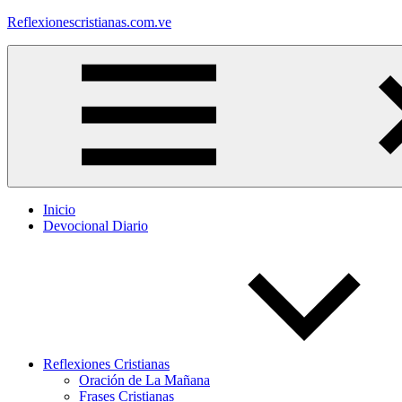
Saltar
Reflexionescristianas.com.ve
al
contenido
Reflexiones
Cristianas
y
Devocionales
Diarios
Inicio
Devocional Diario
Reflexiones Cristianas
Oración de La Mañana
Frases Cristianas