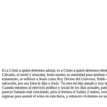
Es a Cristo a quien debemos adorar, es a Cristo a quien debemos obede
Calvario, al morir y resucitar, Jesús mostro su autoridad para quebrar e
testamento, se refieren a Jesús como Rey Divino del Universo, Pablo c
salvación, por eso Dios le dijo a Jesús ¨Tu eres mi hijo amado y hoy te
Cuando miramos al ejercicio político y social de los días actuales, pa
parecer Satanás está venciendo, pero si leemos el Salmo 2 entero, ve
regresar para asumir el reino en esta tierra, y entonces viviremos en s