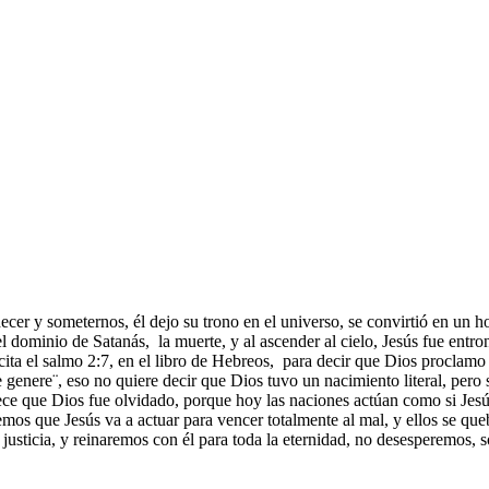
cer y someternos, él dejo su trono en el universo, se convirtió en un 
l dominio de Satanás, la muerte, y al ascender al cielo, Jesús fue entron
ita el salmo 2:7, en el libro de Hebreos, para decir que Dios proclamo 
 genere¨, eso no quiere decir que Dios tuvo un nacimiento literal, pero s
rece que Dios fue olvidado, porque hoy las naciones actúan como si Jesús
remos que Jesús va a actuar para vencer totalmente al mal, y ellos se 
u justicia, y reinaremos con él para toda la eternidad, no desesperemos,