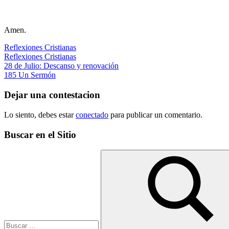
Amen.
Reflexiones Cristianas
Reflexiones Cristianas
Navegación
Entrada
28 de Julio: Descanso y renovación
anterior:
Siguiente
185 Un Sermón
de
entrada:
entradas
Dejar una contestacion
Lo siento, debes estar
conectado
para publicar un comentario.
Buscar en el Sitio
Buscar: