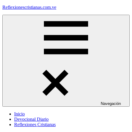
Saltar
Reflexionescristianas.com.ve
al
contenido
Reflexiones
Cristianas
y
Devocionales
Diarios
Navegación
Inicio
Devocional Diario
Reflexiones Cristianas