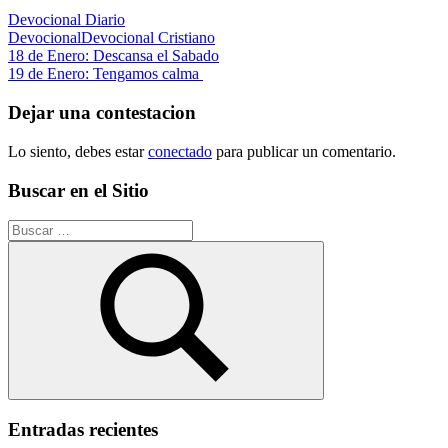
Devocional Diario
Devocional
Devocional Cristiano
Navegación
Entrada
18 de Enero: Descansa el Sabado
anterior:
Siguiente
19 de Enero: Tengamos calma
de
entrada:
entradas
Dejar una contestacion
Lo siento, debes estar
conectado
para publicar un comentario.
Buscar en el Sitio
Buscar:
Buscar
Entradas recientes