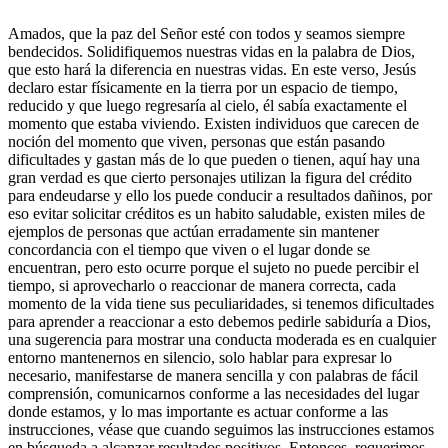
Amados, que la paz del Señor esté con todos y seamos siempre
bendecidos. Solidifiquemos nuestras vidas en la palabra de Dios,
que esto hará la diferencia en nuestras vidas. En este verso, Jesús
declaro estar físicamente en la tierra por un espacio de tiempo,
reducido y que luego regresaría al cielo, él sabía exactamente el
momento que estaba viviendo. Existen individuos que carecen de
noción del momento que viven, personas que están pasando
dificultades y gastan más de lo que pueden o tienen, aquí hay una
gran verdad es que cierto personajes utilizan la figura del crédito
para endeudarse y ello los puede conducir a resultados dañinos, por
eso evitar solicitar créditos es un habito saludable, existen miles de
ejemplos de personas que actúan erradamente sin mantener
concordancia con el tiempo que viven o el lugar donde se
encuentran, pero esto ocurre porque el sujeto no puede percibir el
tiempo, si aprovecharlo o reaccionar de manera correcta, cada
momento de la vida tiene sus peculiaridades, si tenemos dificultades
para aprender a reaccionar a esto debemos pedirle sabiduría a Dios,
una sugerencia para mostrar una conducta moderada es en cualquier
entorno mantenernos en silencio, solo hablar para expresar lo
necesario, manifestarse de manera sencilla y con palabras de fácil
comprensión, comunicarnos conforme a las necesidades del lugar
donde estamos, y lo mas importante es actuar conforme a las
instrucciones, véase que cuando seguimos las instrucciones estamos
en búsqueda a alcanzar resultados positivos. Entonces, requerimos