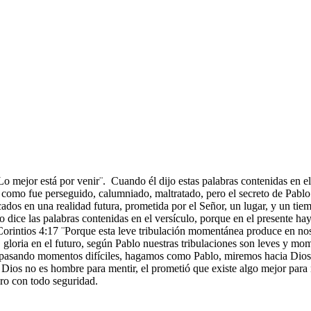
 ¨Lo mejor está por venir¨. Cuando él dijo estas palabras contenidas en el
l como fue perseguido, calumniado, maltratado, pero el secreto de Pablo 
ocados en una realidad futura, prometida por el Señor, un lugar, y un ti
 dice las palabras contenidas en el versículo, porque en el presente hay
2 Corintios 4:17 ¨Porque esta leve tribulación momentánea produce en nos
loria en el futuro, según Pablo nuestras tribulaciones son leves y momen
os pasando momentos difíciles, hagamos como Pablo, miremos hacia Dios 
 Dios no es hombre para mentir, el prometió que existe algo mejor para 
turo con todo seguridad.