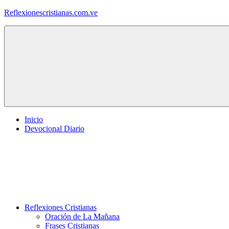
Saltar
Reflexionescristianas.com.ve
al
contenido
Reflexiones
Cristianas
y
Devocionales
Diarios
Inicio
Devocional Diario
Reflexiones Cristianas
Oración de La Mañana
Frases Cristianas