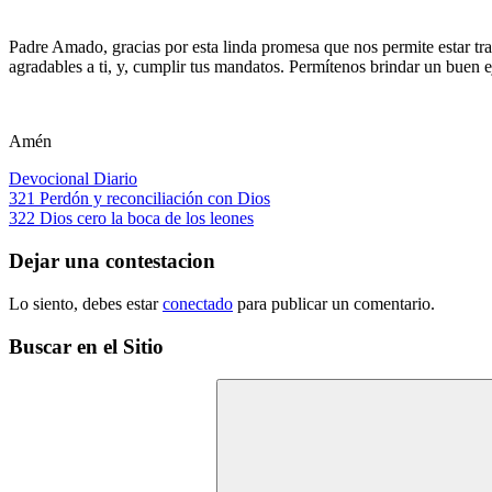
Padre Amado, gracias por esta linda promesa que nos permite estar tra
agradables a ti, y, cumplir tus mandatos. Permítenos brindar un buen
Amén
Devocional Diario
Navegación
Entrada
321 Perdón y reconciliación con Dios
anterior:
Siguiente
322 Dios cero la boca de los leones
de
entrada:
entradas
Dejar una contestacion
Lo siento, debes estar
conectado
para publicar un comentario.
Buscar en el Sitio
Buscar: