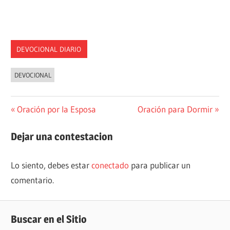
DEVOCIONAL DIARIO
DEVOCIONAL
Navegación
Entrada
Siguiente
Oración por la Esposa
Oración para Dormir
anterior:
entrada:
de
Dejar una contestacion
entradas
Lo siento, debes estar
conectado
para publicar un
comentario.
Buscar en el Sitio