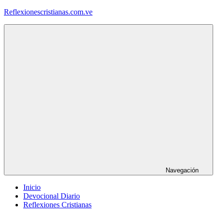
Saltar
Reflexionescristianas.com.ve
al
contenido
Reflexiones
Cristianas
y
Devocionales
Diarios
Navegación
Inicio
Devocional Diario
Reflexiones Cristianas