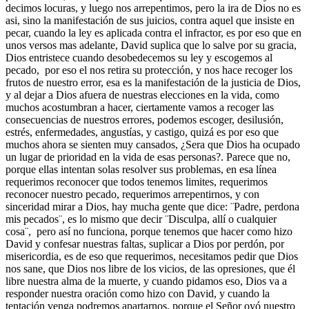
decimos locuras, y luego nos arrepentimos, pero la ira de Dios no es
asi, sino la manifestación de sus juicios, contra aquel que insiste en
pecar, cuando la ley es aplicada contra el infractor, es por eso que en
unos versos mas adelante, David suplica que lo salve por su gracia,
Dios entristece cuando desobedecemos su ley y escogemos al
pecado, por eso el nos retira su protección, y nos hace recoger los
frutos de nuestro error, esa es la manifestación de la justicia de Dios,
y al dejar a Dios afuera de nuestras elecciones en la vida, como
muchos acostumbran a hacer, ciertamente vamos a recoger las
consecuencias de nuestros errores, podemos escoger, desilusión,
estrés, enfermedades, angustías, y castigo, quizá es por eso que
muchos ahora se sienten muy cansados, ¿Sera que Dios ha ocupado
un lugar de prioridad en la vida de esas personas?. Parece que no,
porque ellas intentan solas resolver sus problemas, en esa línea
requerimos reconocer que todos tenemos limites, requerimos
reconocer nuestro pecado, requerimos arrepentirnos, y con
sinceridad mirar a Dios, hay mucha gente que dice: ¨Padre, perdona
mis pecados¨, es lo mismo que decir ¨Disculpa, allí o cualquier
cosa¨, pero así no funciona, porque tenemos que hacer como hizo
David y confesar nuestras faltas, suplicar a Dios por perdón, por
misericordia, es de eso que requerimos, necesitamos pedir que Dios
nos sane, que Dios nos libre de los vicios, de las opresiones, que él
libre nuestra alma de la muerte, y cuando pidamos eso, Dios va a
responder nuestra oración como hizo con David, y cuando la
tentación venga podremos apartarnos, porque el Señor oyó nuestro