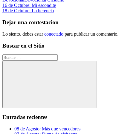
Navegación
Entrada
16 de Octubre: Mi escondite
anterior:
Siguiente
18 de Octubre: La herencia
de
entrada:
entradas
Dejar una contestacion
Lo siento, debes estar
conectado
para publicar un comentario.
Buscar en el Sitio
Buscar:
Buscar
Entradas recientes
08 de Agosto: Más que vencedores