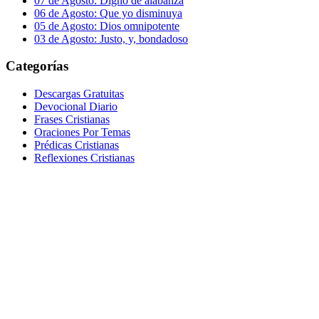
07 de Agosto: Digno de alabanza
06 de Agosto: Que yo disminuya
05 de Agosto: Dios omnipotente
03 de Agosto: Justo, y, bondadoso
Categorías
Descargas Gratuitas
Devocional Diario
Frases Cristianas
Oraciones Por Temas
Prédicas Cristianas
Reflexiones Cristianas