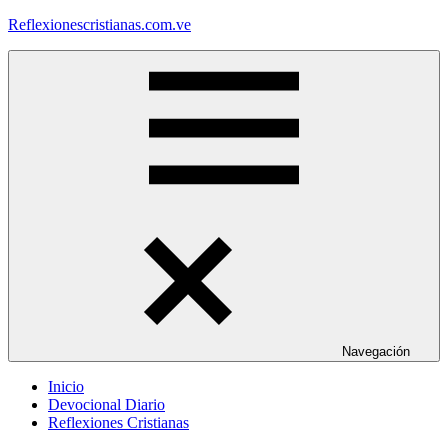
Saltar
Reflexionescristianas.com.ve
al
contenido
Reflexiones
Cristianas
y
Devocionales
Diarios
Navegación
Inicio
Devocional Diario
Reflexiones Cristianas