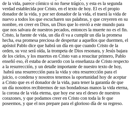
de la vida, parece cómico si no fuese trágico, y esta es la segunda
verdad establecida por Cristo, en el texto de hoy. El es el propio
donador de la vida, y por ser donador de la vida, el traerá la vida de
nuevo a todos los que escucharen sus palabras, y que creyeren en su
nombre, en creer en Dios, un Dios que lo envió a este mundo para
que nos salvara de nuestros pecados, entonces la muerte no es el fin.
Cristo, la fuente de vida, un día él va a cumplir un día la promesa
hecha, esa promesa preciosa de despertar a aquellos que duermen, el
apóstol Pablo dice que habrá un día en que cuando Cristo de la
orden, su voz será oída, la trompeta de Dios resonara, y Jesús bajara
de los cielos, y los muertos en Cristo van a resucitar primero, Pablo
enseñó eso, él estaba de acuerdo con la enseñanza de Cristo respecto
a la resurrección, y un detalle importante de nuestro texto de hoy,
habrá una resurrección para la vida y otra resurrección para el
juicio, o condena y nosotros tenemos la oportunidad hoy de aceptar
a Cristo que es el donador de la vida, para tener la garantía de que
un día nosotros recibiremos de sus bondadosas manos la vida eterna,
la corona de la vida eterna, que hoy ese sea el deseo de nuestros
corazones, y que podamos creer en Cristo con toda la fe que
poseemos, y que el nos prepare para el glorioso día de su regreso.