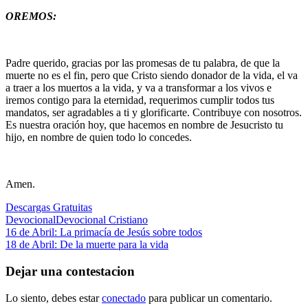
OREMOS:
Padre querido, gracias por las promesas de tu palabra, de que la
muerte no es el fin, pero que Cristo siendo donador de la vida, el va
a traer a los muertos a la vida, y va a transformar a los vivos e
iremos contigo para la eternidad, requerimos cumplir todos tus
mandatos, ser agradables a ti y glorificarte. Contribuye con nosotros.
Es nuestra oración hoy, que hacemos en nombre de Jesucristo tu
hijo, en nombre de quien todo lo concedes.
Amen.
Descargas Gratuitas
Devocional
Devocional Cristiano
Navegación
Entrada
16 de Abril: La primacía de Jesús sobre todos
anterior:
Siguiente
18 de Abril: De la muerte para la vida
de
entrada:
entradas
Dejar una contestacion
Lo siento, debes estar
conectado
para publicar un comentario.