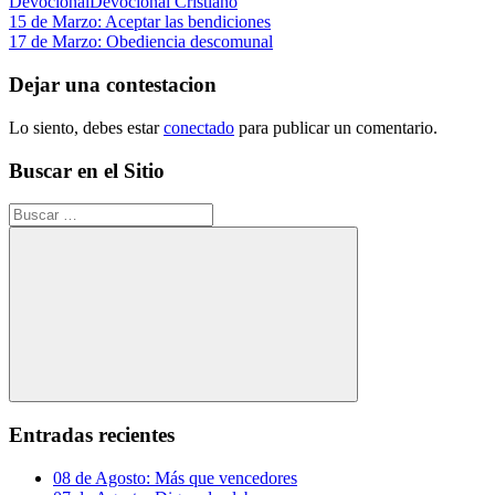
Devocional
Devocional Cristiano
Navegación
Entrada
15 de Marzo: Aceptar las bendiciones
anterior:
Siguiente
17 de Marzo: Obediencia descomunal
de
entrada:
entradas
Dejar una contestacion
Lo siento, debes estar
conectado
para publicar un comentario.
Buscar en el Sitio
Buscar:
Buscar
Entradas recientes
08 de Agosto: Más que vencedores