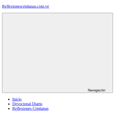
Saltar
Reflexionescristianas.com.ve
al
contenido
Reflexiones
Cristianas
y
Devocionales
Diarios
Navegación
Inicio
Devocional Diario
Reflexiones Cristianas