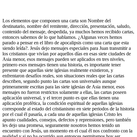
Los elementos que componen una carta son Nombre del
destinatario, nombre del remitente, dirección, presentación, saludo,
contenido del mensaje, despedida, ya muchos hemos recibido cartas,
entonces sabemos de lo que hablamos. ¿Algunas veces hemos
parado a pensar en el libro de apocalipsis como una carta que esta
siendo leída?. Jesús dejo mensajes especiales para Juan transmitir a
los cristianos que vivían por aquellos días en esas siete ciudades de
Asia menor, esos mensajes pueden ser aplicados en tres niveles,
primero esos mensajes tienen una historia, es importante tener
presente que aquellas siete iglesias realmente existieron, y
enfrentaron desafíos reales, son situaciones reales que las cartas
describen, segundo punto las cartas son universales aunque
primeramente escritas para las siete iglesias de Asia menor, esos
mensajes no fueron restrictos solamente a ellas, las cartas poseen
aplicación universal, y el tercer punto es que ellas tienen una
aplicación profética, la condición espiritual de aquellas iglesias
corresponde al estado del cristianismo en siete periodos de la historia
por el cual él pasaría, a cada una de aquellas iglesias Cristo les
apunto cualidades, consejos, defectos y reprensiones, pero también
les dejo una promesa, seguramente nosotros hemos tenido un
encuentro con Jesús, un momento en el cual él nos confronto con la
realidad y si no ha ocurrido aun entonces permitamos hoy ser