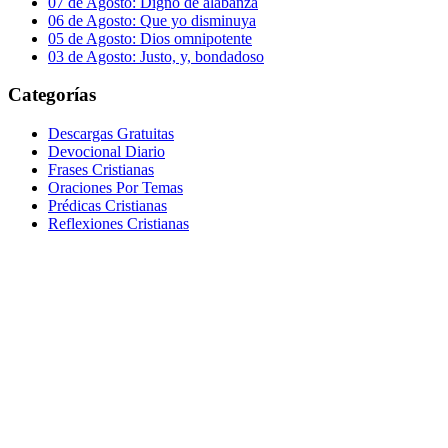
07 de Agosto: Digno de alabanza
06 de Agosto: Que yo disminuya
05 de Agosto: Dios omnipotente
03 de Agosto: Justo, y, bondadoso
Categorías
Descargas Gratuitas
Devocional Diario
Frases Cristianas
Oraciones Por Temas
Prédicas Cristianas
Reflexiones Cristianas