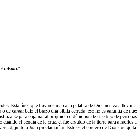
 mí mismo.¨
os. Esta línea que hoy nos marca la palabra de Dios nos va a llevar a
ta o de cargar bajo el brazo una biblia cerrada, eso no es garantía de n
 disfrazarse para engañar al prójimo, cuidémonos de este tipo de person
cuando el pendía de la cruz, el fue erguido de la tierra para atraerlos 
a verdad, junto a Juan proclamarían ¨Este es el cordero de Dios que quit