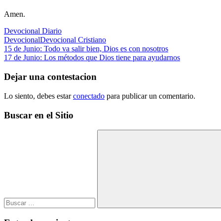
Amen.
Devocional Diario
Devocional
Devocional Cristiano
Navegación
Entrada
15 de Junio: Todo va salir bien, Dios es con nosotros
anterior:
Siguiente
17 de Junio: Los métodos que Dios tiene para ayudarnos
de
entrada:
entradas
Dejar una contestacion
Lo siento, debes estar
conectado
para publicar un comentario.
Buscar en el Sitio
Buscar:
Buscar