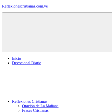
Saltar
Reflexionescristianas.com.ve
al
contenido
Reflexiones
Cristianas
y
Devocionales
Diarios
Inicio
Devocional Diario
Reflexiones Cristianas
Oración de La Mañana
Frases Cristianas