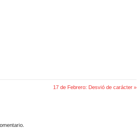
Siguiente
17 de Febrero: Desvió de carácter
entrada:
omentario.