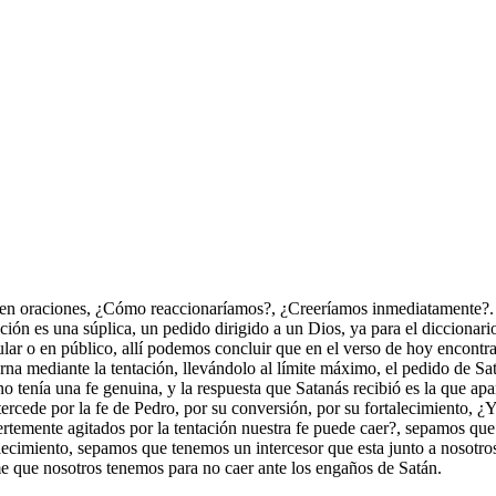
o en oraciones, ¿Cómo reaccionaríamos?, ¿Creeríamos inmediatamente?. B
ación es una súplica, un pedido dirigido a un Dios, ya para el diccionar
lar o en público, allí podemos concluir que en el verso de hoy encontr
erna mediante la tentación, llevándolo al límite máximo, el pedido de Sa
no tenía una fe genuina, y la respuesta que Satanás recibió es la que apar
intercede por la fe de Pedro, por su conversión, por su fortalecimiento,
uertemente agitados por la tentación nuestra fe puede caer?, sepamos qu
lecimiento, sepamos que tenemos un intercesor que esta junto a nosotro
e que nosotros tenemos para no caer ante los engaños de Satán.