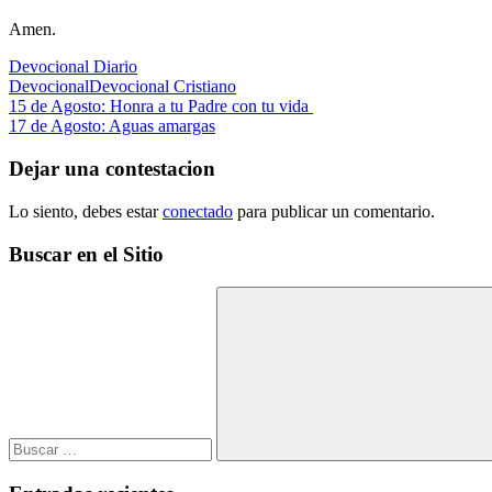
Amen.
Devocional Diario
Devocional
Devocional Cristiano
Navegación
Entrada
15 de Agosto: Honra a tu Padre con tu vida
anterior:
Siguiente
17 de Agosto: Aguas amargas
de
entrada:
entradas
Dejar una contestacion
Lo siento, debes estar
conectado
para publicar un comentario.
Buscar en el Sitio
Buscar:
Buscar