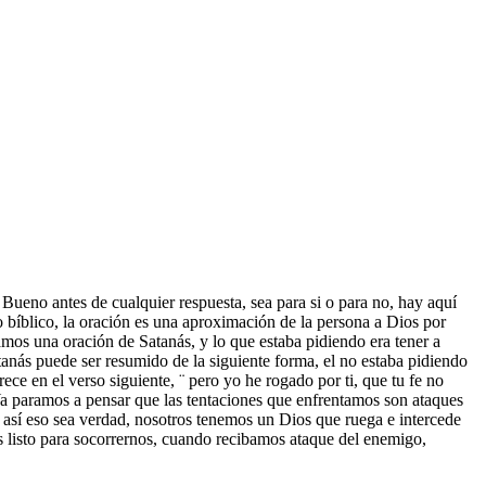
ueno antes de cualquier respuesta, sea para si o para no, hay aquí
io bíblico, la oración es una aproximación de la persona a Dios por
amos una oración de Satanás, y lo que estaba pidiendo era tener a
tanás puede ser resumido de la siguiente forma, el no estaba pidiendo
ece en el verso siguiente, ¨ pero yo he rogado por ti, que tu fe no
 ¿Ya paramos a pensar que las tentaciones que enfrentamos son ataques
e así eso sea verdad, nosotros tenemos un Dios que ruega e intercede
s listo para socorrernos, cuando recibamos ataque del enemigo,