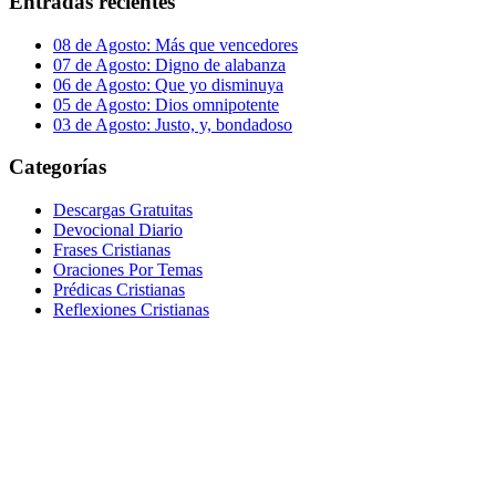
Entradas recientes
08 de Agosto: Más que vencedores
07 de Agosto: Digno de alabanza
06 de Agosto: Que yo disminuya
05 de Agosto: Dios omnipotente
03 de Agosto: Justo, y, bondadoso
Categorías
Descargas Gratuitas
Devocional Diario
Frases Cristianas
Oraciones Por Temas
Prédicas Cristianas
Reflexiones Cristianas