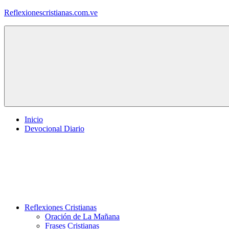
Saltar
Reflexionescristianas.com.ve
al
contenido
Reflexiones
Cristianas
y
Devocionales
Diarios
Inicio
Devocional Diario
Reflexiones Cristianas
Oración de La Mañana
Frases Cristianas