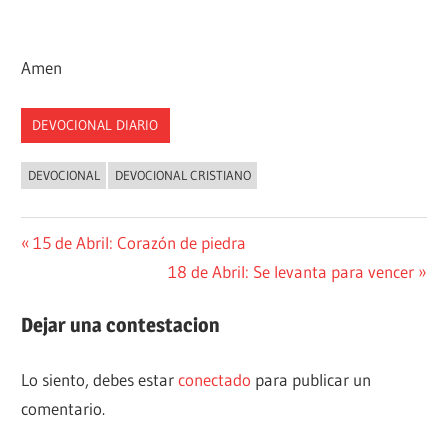
Amen
DEVOCIONAL DIARIO
DEVOCIONAL
DEVOCIONAL CRISTIANO
Navegación
Entrada
15 de Abril: Corazón de piedra
anterior:
Siguiente
18 de Abril: Se levanta para vencer
de
entrada:
entradas
Dejar una contestacion
Lo siento, debes estar
conectado
para publicar un
comentario.