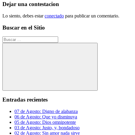
entradas
Dejar una contestacion
Lo siento, debes estar
conectado
para publicar un comentario.
Buscar en el Sitio
Buscar:
Buscar
Entradas recientes
07 de Agosto: Digno de alabanza
06 de Agosto: Que yo disminuya
05 de Agosto: Dios omnipotente
03 de Agosto: Justo, y, bondadoso
02 de Agosto: Sin amor nada sirve