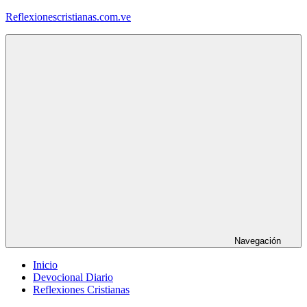
Saltar
Reflexionescristianas.com.ve
al
contenido
Reflexiones
Cristianas
y
Devocionales
Diarios
Navegación
Inicio
Devocional Diario
Reflexiones Cristianas