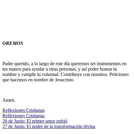
OREMOS
Padre querido, a lo largo de este día queremos ser instrumentos en
tus manos para ayudar a otras personas, y así poder honrar tu
nombre y cumplir tu voluntad. Contribuye con nosotros. Peticiones
que hacemos en nombre de Jesucristo.
Amen.
Reflexiones Cristianas
Reflexiones Cristianas
Navegación
Entrada
26 de Junio: El primer amor enfrió
anterior:
Siguiente
27 de Junio: El poder de la transformación divina
de
entrada: