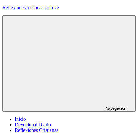
Saltar
Reflexionescristianas.com.ve
al
contenido
Reflexiones
Cristianas
y
Devocionales
Diarios
Navegación
Inicio
Devocional Diario
Reflexiones Cristianas