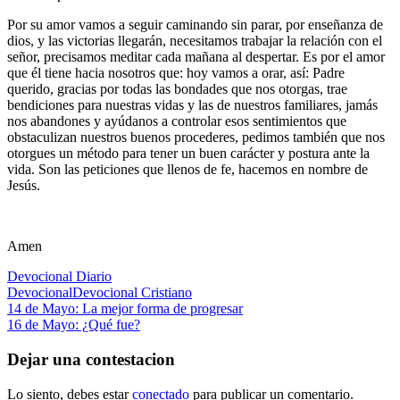
Por su amor vamos a seguir caminando sin parar, por enseñanza de
dios, y las victorias llegarán, necesitamos trabajar la relación con el
señor, precisamos meditar cada mañana al despertar. Es por el amor
que él tiene hacia nosotros que: hoy vamos a orar, así: Padre
querido, gracias por todas las bondades que nos otorgas, trae
bendiciones para nuestras vidas y las de nuestros familiares, jamás
nos abandones y ayúdanos a controlar esos sentimientos que
obstaculizan nuestros buenos procederes, pedimos también que nos
otorgues un método para tener un buen carácter y postura ante la
vida. Son las peticiones que llenos de fe, hacemos en nombre de
Jesús.
Amen
Devocional Diario
Devocional
Devocional Cristiano
Navegación
Entrada
14 de Mayo: La mejor forma de progresar
anterior:
Siguiente
16 de Mayo: ¿Qué fue?
de
entrada:
entradas
Dejar una contestacion
Lo siento, debes estar
conectado
para publicar un comentario.