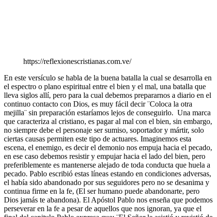
https://reflexionescristianas.com.ve/
En este versículo se habla de la buena batalla la cual se desarrolla en
el espectro o plano espiritual entre el bien y el mal, una batalla que
lleva siglos allí, pero para la cual debemos prepararnos a diario en el
continuo contacto con Dios, es muy fácil decir ¨Coloca la otra
mejilla¨ sin preparación estaríamos lejos de conseguirlo. Una marca
que caracteriza al cristiano, es pagar al mal con el bien, sin embargo,
no siempre debe el personaje ser sumiso, soportador y mártir, solo
ciertas causas permiten este tipo de actuares. Imaginemos esta
escena, el enemigo, es decir el demonio nos empuja hacia el pecado,
en ese caso debemos resistir y empujar hacia el lado del bien, pero
preferiblemente es mantenerse alejado de toda conducta que huela a
pecado. Pablo escribió estas líneas estando en condiciones adversas,
el había sido abandonado por sus seguidores pero no se desanima y
continua firme en la fe, (El ser humano puede abandonarte, pero
Dios jamás te abandona). El Apóstol Pablo nos enseña que podemos
perseverar en la fe a pesar de aquellos que nos ignoran, ya que el