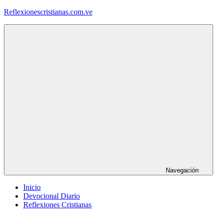
Saltar
Reflexionescristianas.com.ve
al
contenido
Reflexiones
Cristianas
y
Devocionales
Diarios
Navegación
Inicio
Devocional Diario
Reflexiones Cristianas