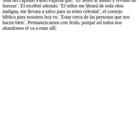
final del capitulo Pablo expresa que: ¨El Señor le asistió y revistió de
fuerzas¨. El escribió además: ¨El señor me librará de toda obra
maligna, me llevara a salvo para su reino celestial¨, el consejo
bíblico para nosotros hoy es: ¨Estar cerca de las personas que nos
hacen bien¨. Permanezcamos con Jesús, porque así todos nos
abandonen el va a estar allí: