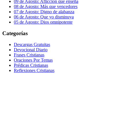
09 de Agosto: Afliccion que enseña
08 de Agosto: Más que vencedores
07 de Agosto: Digno de alabanza
06 de Agosto: Que yo disminuya
05 de Agosto: Dios omnipotente
Categorías
Descargas Gratuitas
Devocional Diario
Frases Cristianas
Oraciones Por Temas
Prédicas Cristianas
Reflexiones Cristianas