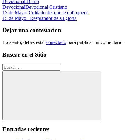
Devocional Diario
Devocional
Devocional Cristiano
Navegación
Entrada
13 de Mayo: Cuidado del que le enflaquece
anterior:
Siguiente
15 de Mayo: Resplandor de su gloria
de
entrada:
entradas
Dejar una contestacion
Lo siento, debes estar
conectado
para publicar un comentario.
Buscar en el Sitio
Buscar:
Buscar
Entradas recientes