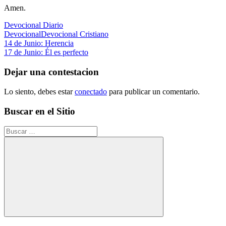
Amen.
Devocional Diario
Devocional
Devocional Cristiano
Navegación
Entrada
14 de Junio: Herencia
anterior:
Siguiente
17 de Junio: Él es perfecto
de
entrada:
entradas
Dejar una contestacion
Lo siento, debes estar
conectado
para publicar un comentario.
Buscar en el Sitio
Buscar:
Buscar