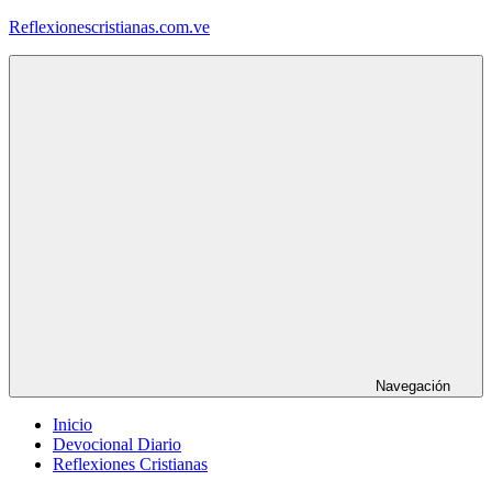
Saltar
Reflexionescristianas.com.ve
al
contenido
Reflexiones
Cristianas
y
Devocionales
Diarios
Navegación
Inicio
Devocional Diario
Reflexiones Cristianas