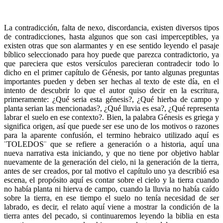
La contradicción, falta de nexo, discordancia, existen diversos tipos
de contradicciones, hasta algunos que son casi imperceptibles, ya
existen otras que son alarmantes y en ese sentido leyendo el pasaje
bíblico seleccionado para hoy puede que parezca contradictorio, ya
que pareciera que estos versículos parecieran contradecir todo lo
dicho en el primer capítulo de Génesis, por tanto algunas preguntas
importantes pueden y deben ser hechas al texto de este día, en el
intento de descubrir lo que el autor quiso decir en la escritura,
primeramente: ¿Qué seria esta génesis?, ¿Qué hierba de campo y
planta serian las mencionadas?, ¿Qué lluvia es esa?, ¿Qué representa
labrar el suelo en ese contexto?. Bien, la palabra Génesis es griega y
significa origen, así que puede ser ese uno de los motivos o razones
para la aparente confusión, el termino hebraico utilizado aquí es
¨TOLEDOS¨ que se refiere a generación o a historia, aquí una
nueva narrativa esta iniciando, y que no tiene por objetivo hablar
nuevamente de la generación del cielo, ni la generación de la tierra,
antes de ser creados, por tal motivo el capítulo uno ya describió esa
escena, el propósito aquí es contar sobre el cielo y la tierra cuando
no había planta ni hierva de campo, cuando la lluvia no había caído
sobre la tierra, en ese tiempo el suelo no tenía necesidad de ser
labrado, es decir, el relato aquí viene a mostrar la condición de la
tierra antes del pecado, si continuaremos leyendo la biblia en esta