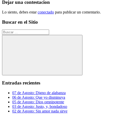
entradas
Dejar una contestacion
Lo siento, debes estar
conectado
para publicar un comentario.
Buscar en el Sitio
Buscar:
Buscar
Entradas recientes
07 de Agosto: Digno de alabanza
06 de Agosto: Que yo disminuya
05 de Agosto: Dios omnipotente
03 de Agosto: Justo, y, bondadoso
02 de Agosto: Sin amor nada sirve