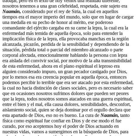
trabajar, pero en el texto de hoy vemos una realidad diferente,
nosotros tenemos a una gran celebridad, respetada, este sujeto era
Naamán,
considerado por el rey de Siria, la cual en aquellos
tiempos era el mayor imperio del mundo, solo que en lugar de cargar
una medalla en su pecho de honor al mérito, ese poderoso
comandante del ejército cargaba en su carne la lepra, la cual era la
enfermedad más temida de aquella época, solo para entender la
implicación física de la lepra, ella provocaba manchas en la región
alcanzada, picazón, perdida de la sensibilidad y dependiendo de la
situación, pérdida total o parcial del miembro alcanzado o parte
corporal afectada, emocionalmente hablando la persona con lepra
era aislada del convivir social, por motivo de la alta transmisibilidad
de esta enfermedad, ahora en el plano espiritual el leproso era
alguien considerado impuro, un gran pecador castigado por Dios,
por lo menos esa era creencia popular en aquella época, entonces
podemos percibir lo terrible que era ser atacado por esta enfermedad,
la cual no hacia distinción de clases sociales, pero es necesario saber
que en ocasiones nosotros sufrimos dolores que pueden ser peores
que la lepra, todos nosotros somos atacados en una guerra espiritual,
entre el bien y el mal, ella causa dolores, sensibilidades, desconfort,
aislamiento social, quien se deja dominar por el orgullo declara que
esta apartado de Dios, eso no es bueno. La cura de
Naamán,
tanto
física como espiritual fue confiar en Dios y de ese modo el fue
curado, por eso aceptemos hoy el poder de Dios actuando en
nuestras vidas, vamos a sumergirnos en la búsqueda de Dios, para