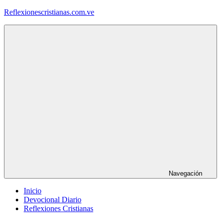
Saltar
Reflexionescristianas.com.ve
al
contenido
Reflexiones
Cristianas
y
Devocionales
Diarios
Navegación
Inicio
Devocional Diario
Reflexiones Cristianas