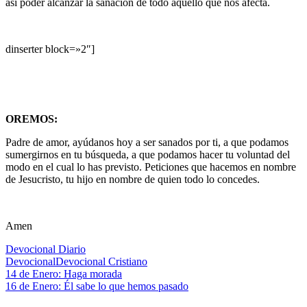
así poder alcanzar la sanación de todo aquello que nos afecta.
dinserter block=»2″]
OREMOS:
Padre de amor, ayúdanos hoy a ser sanados por ti, a que podamos
sumergirnos en tu búsqueda, a que podamos hacer tu voluntad del
modo en el cual lo has previsto. Peticiones que hacemos en nombre
de Jesucristo, tu hijo en nombre de quien todo lo concedes.
Amen
Devocional Diario
Devocional
Devocional Cristiano
Navegación
Entrada
14 de Enero: Haga morada
anterior:
Siguiente
16 de Enero: Él sabe lo que hemos pasado
de
entrada: