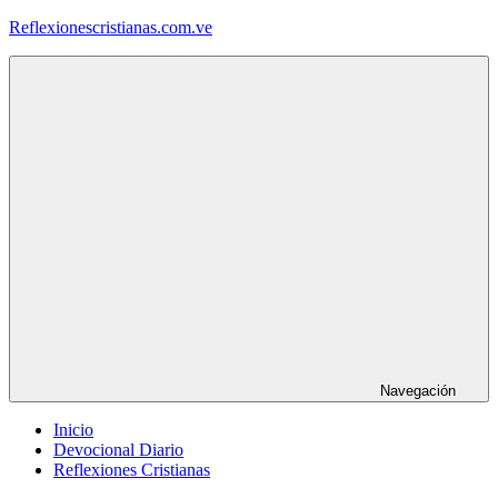
Saltar
Reflexionescristianas.com.ve
al
contenido
Reflexiones
Cristianas
y
Devocionales
Diarios
Navegación
Inicio
Devocional Diario
Reflexiones Cristianas