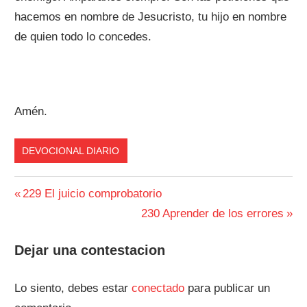
hacemos en nombre de Jesucristo, tu hijo en nombre
de quien todo lo concedes.
Amén.
DEVOCIONAL DIARIO
Navegación
Entrada
229 El juicio comprobatorio
anterior:
Siguiente
230 Aprender de los errores
de
entrada:
entradas
Dejar una contestacion
Lo siento, debes estar
conectado
para publicar un