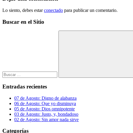
Lo siento, debes estar
conectado
para publicar un comentario.
Buscar en el Sitio
Buscar:
Buscar
Entradas recientes
07 de Agosto: Digno de alabanza
06 de Agosto: Que yo disminuya
05 de Agosto: Dios omnipotente
03 de Agosto: Justo, y, bondadoso
02 de Agosto: Sin amor nada sirve
Categorías