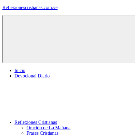
Saltar
Reflexionescristianas.com.ve
al
contenido
Reflexiones
Cristianas
y
Devocionales
Diarios
Inicio
Devocional Diario
Reflexiones Cristianas
Oración de La Mañana
Frases Cristianas