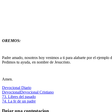
OREMOS:
Padre amado, nosotros hoy venimos a ti para alabarte por el ejemplo 
Pedimos tu ayuda, en nombre de Jesucristo.
Amen.
Devocional Diario
Devocional
Devocional Cristiano
Navegación
Entrada
73. Libres del pasado
anterior:
Siguiente
74. La fe de un padre
de
entrada:
entradas
Dejar una contestacion