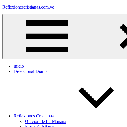
Saltar
Reflexionescristianas.com.ve
al
contenido
Reflexiones
Cristianas
y
Devocionales
Diarios
Inicio
Devocional Diario
Reflexiones Cristianas
Oración de La Mañana
Frases Cristianas