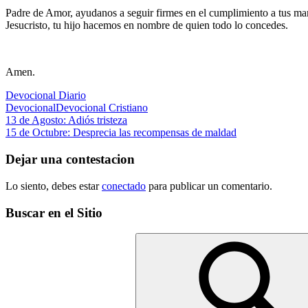
Padre de Amor, ayudanos a seguir firmes en el cumplimiento a tus mand
Jesucristo, tu hijo hacemos en nombre de quien todo lo concedes.
Amen.
Devocional Diario
Devocional
Devocional Cristiano
Navegación
Entrada
13 de Agosto: Adiós tristeza
anterior:
Siguiente
15 de Octubre: Desprecia las recompensas de maldad
de
entrada:
entradas
Dejar una contestacion
Lo siento, debes estar
conectado
para publicar un comentario.
Buscar en el Sitio
Buscar: