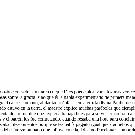
ostraciones de la manera en que Dios puede alcanzar a los más voraces 
cosas sobre la gracia, sino que él la había experimentado de primera man
racia al ser humano, al dar tanto énfasis en la gracia divina Pablo no 
ando estuvo en la tierra, el maestro explico muchas parábolas que ejempl
s cuenta de un hombre que requería trabajadores para su viña y contrato
es y el patrón los fue contratando, cuando restaba una hora para concluir 
estaban descontentos porque se les había pagado igual que a aquellos qu
te del esfuerzo humano que influya en ella, Dios no fracciona su amor d