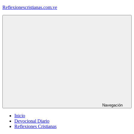
Saltar
Reflexionescristianas.com.ve
al
contenido
Reflexiones
Cristianas
y
Devocionales
Diarios
Navegación
Inicio
Devocional Diario
Reflexiones Cristianas