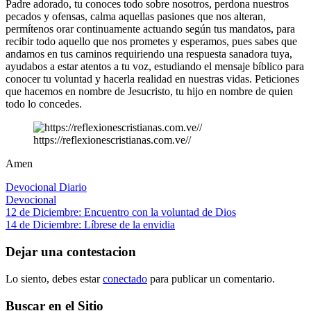
Padre adorado, tu conoces todo sobre nosotros, perdona nuestros
pecados y ofensas, calma aquellas pasiones que nos alteran,
permítenos orar continuamente actuando según tus mandatos, para
recibir todo aquello que nos prometes y esperamos, pues sabes que
andamos en tus caminos requiriendo una respuesta sanadora tuya,
ayudabos a estar atentos a tu voz, estudiando el mensaje bíblico para
conocer tu voluntad y hacerla realidad en nuestras vidas. Peticiones
que hacemos en nombre de Jesucristo, tu hijo en nombre de quien
todo lo concedes.
https://reflexionescristianas.com.ve//
Amen
Devocional Diario
Devocional
Navegación
Entrada
12 de Diciembre: Encuentro con la voluntad de Dios
anterior:
Siguiente
14 de Diciembre: Líbrese de la envidia
de
entrada:
entradas
Dejar una contestacion
Lo siento, debes estar
conectado
para publicar un comentario.
Buscar en el Sitio