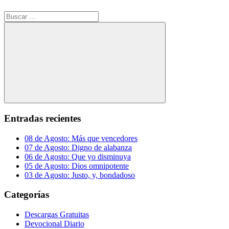
Buscar:
Buscar
Entradas recientes
08 de Agosto: Más que vencedores
07 de Agosto: Digno de alabanza
06 de Agosto: Que yo disminuya
05 de Agosto: Dios omnipotente
03 de Agosto: Justo, y, bondadoso
Categorías
Descargas Gratuitas
Devocional Diario