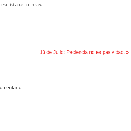
ionescristianas.com.ve//
Siguiente
13 de Julio: Paciencia no es pasividad.
entrada:
omentario.