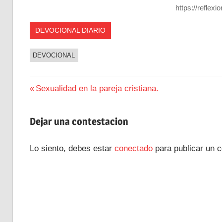
https://reflex
DEVOCIONAL DIARIO
DEVOCIONAL
Navegación
Entrada
Sexualidad en la pareja cristiana.
anterior:
de
Dejar una contestacion
entradas
Lo siento, debes estar
conectado
para publicar un c