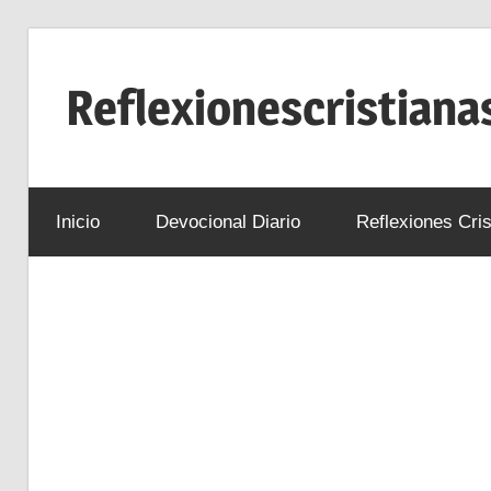
Saltar
al
Reflexionescristiana
contenido
Reflexiones
Cristianas
Inicio
Devocional Diario
Reflexiones Cris
y
Devocionales
Diarios