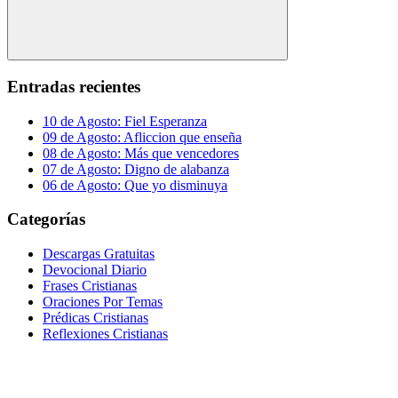
Buscar
Entradas recientes
10 de Agosto: Fiel Esperanza
09 de Agosto: Afliccion que enseña
08 de Agosto: Más que vencedores
07 de Agosto: Digno de alabanza
06 de Agosto: Que yo disminuya
Categorías
Descargas Gratuitas
Devocional Diario
Frases Cristianas
Oraciones Por Temas
Prédicas Cristianas
Reflexiones Cristianas