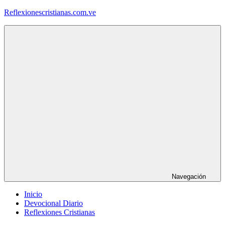
Saltar
Reflexionescristianas.com.ve
al
contenido
Reflexiones
Cristianas
y
Devocionales
Diarios
Navegación
Inicio
Devocional Diario
Reflexiones Cristianas