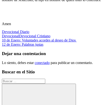
Amen
Devocional Diario
Devocional
Devocional Cristiano
Navegación
Entrada
10 de Enero: Voluntades acordes al deseo de Dios
anterior:
Siguiente
12 de Enero: Palabras justas
de
entrada:
entradas
Dejar una contestacion
Lo siento, debes estar
conectado
para publicar un comentario.
Buscar en el Sitio
Buscar: