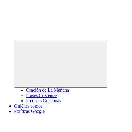
Abrir
el
menú
hijo
Oración de La Mañana
Frases Cristianas
Prédicas Cristianas
Quiénes somos
Políticas Google