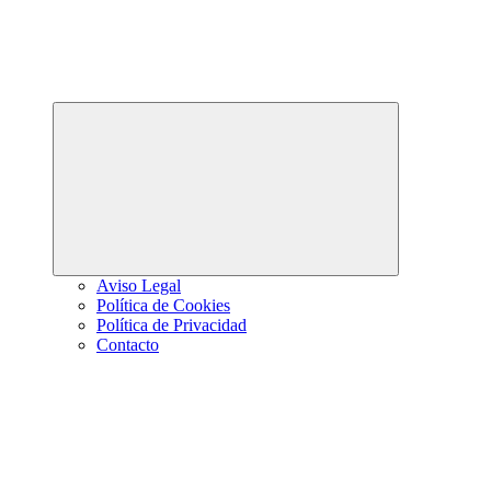
Abrir
el
menú
hijo
Aviso Legal
Política de Cookies
Política de Privacidad
Contacto