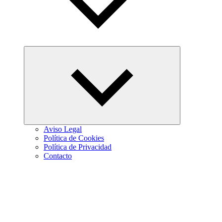
Abrir
el
menú
hijo
Aviso Legal
Política de Cookies
Política de Privacidad
Contacto