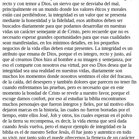
recto y con temor a Dios, un siervo que se desviaba del mal,
principalmente en un mundo donde los valores éticos y morales
están casi perdiéndose, la integridad es un valor que se presenta
mediante la honestidad y la fidelidad, esos atributos deben ser
buscados diariamente para que podamos desarrollar en nuestras
vidas un carácter semejante al de Cristo, pero recuerde que no es
necesario esperar grandes oportunidades para que esas cualidades
sean manifestadas, en los mínimos detalles, en los pequeños
negocios de la vida ellas deben estar presentes. La integridad es un
atributo que emana de Dios, porque el es integro, recto y justo, así
que al crearnos Dios hizo al hombre a su imagen y semejanza, por
eso el comparte con nosotros esa virtud, por eso Dios desea que la
integridad sea una realidad en nuestras vidas, diariamente son
muchos los momentos donde nosotros sentimos el olor del fracaso,
de la caída, del desespero y también dolores que parecen no tener fin
cuando enfrentamos las pruebas, pero es necesario que en este
momento la bondad de Cristo se revele a nuestro favor, porque el
escoge darnos confort, por eso al estudiar la biblia encontramos
muchos personajes que fueron íntegros y fieles, por tal motivo ellos
dejaron marcas en la historia, las cuales no fueron borradas por el
tiempo, entre ellos José, Job y otros, los cuales esperan en el polvo
de la tierra su recompensa, es decir, la vida eterna que será dada
cuando Jesús vuelva, pero el mayor ejemplo de integridad en la
biblia es el de nuestro Señor Jesús, él fue justo y autentico en todo
su vivir, por tanto solo el puede ofrecernos la firmeza de un carácter