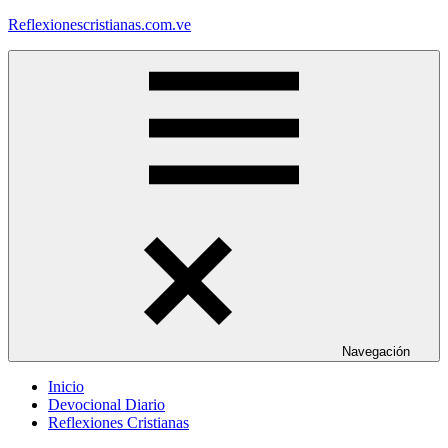
Saltar
Reflexionescristianas.com.ve
al
contenido
Reflexiones
Cristianas
y
Devocionales
Diarios
Navegación
Inicio
Devocional Diario
Reflexiones Cristianas