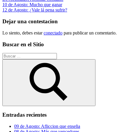
Navegación
Entrada
10 de Agosto: Mucho que ganar
anterior:
Siguiente
12 de Agosto: ¿Vale lá pena sufrir?
de
entrada:
entradas
Dejar una contestacion
Lo siento, debes estar
conectado
para publicar un comentario.
Buscar en el Sitio
Buscar:
Buscar
Entradas recientes
09 de Agosto: Afliccion que enseña
08 de Agosto: Más que vencedores