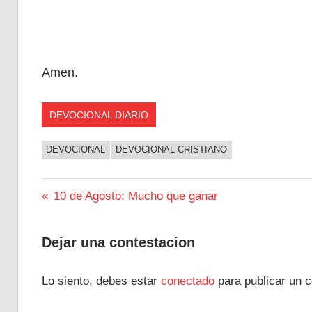
Amen.
DEVOCIONAL DIARIO
DEVOCIONAL
DEVOCIONAL CRISTIANO
Navegación
Entrada
10 de Agosto: Mucho que ganar
anterior:
de
Dejar una contestacion
entradas
Lo siento, debes estar
conectado
para publicar un c