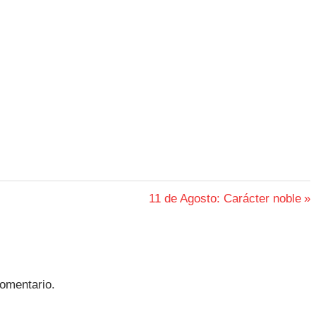
Siguiente
11 de Agosto: Carácter noble
entrada:
omentario.