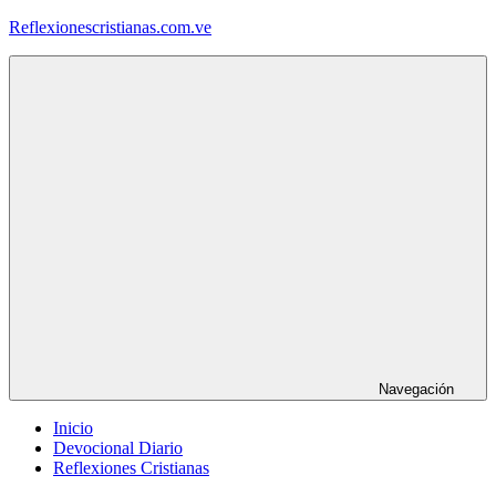
Saltar
Reflexionescristianas.com.ve
al
contenido
Reflexiones
Cristianas
y
Devocionales
Diarios
Navegación
Inicio
Devocional Diario
Reflexiones Cristianas