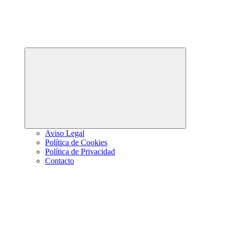
Abrir
el
menú
hijo
Aviso Legal
Política de Cookies
Política de Privacidad
Contacto