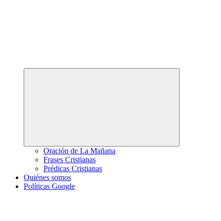
Abrir
el
menú
hijo
Oración de La Mañana
Frases Cristianas
Prédicas Cristianas
Quiénes somos
Políticas Google