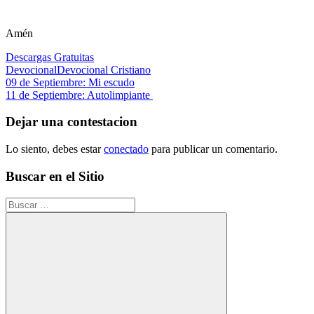
Amén
Descargas Gratuitas
Devocional
Devocional Cristiano
Navegación
Entrada
09 de Septiembre: Mi escudo
anterior:
Siguiente
11 de Septiembre: Autolimpiante
de
entrada:
entradas
Dejar una contestacion
Lo siento, debes estar
conectado
para publicar un comentario.
Buscar en el Sitio
Buscar: