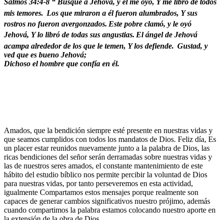
Salmos 34:4-8 “ Busqué a Jehová, y él me oyó, Y me libró de todos
mis temores.
Los que miraron a él fueron alumbrados, Y sus
rostros no fueron avergonzados.
Este pobre clamó, y le oyó
Jehová, Y lo libró de todas sus angustias.
El ángel de Jehová
acampa alrededor de los que le temen, Y los defiende.
Gustad, y
ved que es bueno Jehová;
Dichoso el hombre que confía en él.
Amados, que la bendición siempre esté presente en nuestras vidas y
que seamos cumplidos con todos los mandatos de Dios. Feliz día, Es
un placer estar reunidos nuevamente junto a la palabra de Dios, las
ricas bendiciones del señor serán derramadas sobre nuestras vidas y
las de nuestros seres amados, el constante mantenimiento de este
hábito del estudio bíblico nos permite percibir la voluntad de Dios
para nuestras vidas, por tanto perseveremos en esta actividad,
igualmente Compartamos estos mensajes porque realmente son
capaces de generar cambios significativos nuestro prójimo, además
cuando compartimos la palabra estamos colocando nuestro aporte en
la extensión de la obra de Dios.