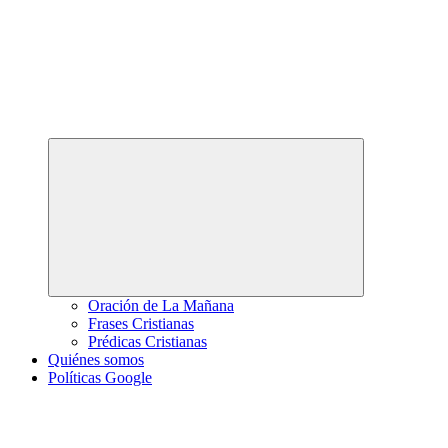
Abrir
el
menú
hijo
Oración de La Mañana
Frases Cristianas
Prédicas Cristianas
Quiénes somos
Políticas Google