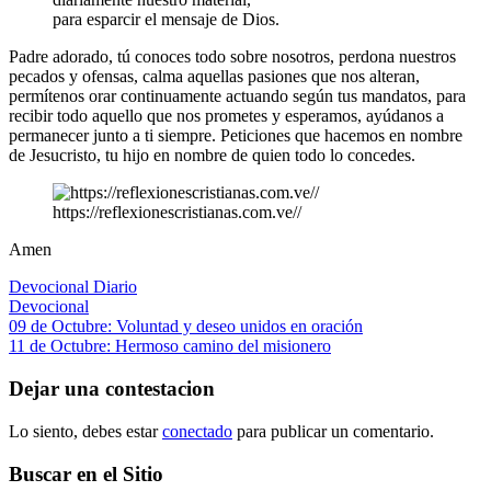
para esparcir el mensaje de Dios.
Padre adorado, tú conoces todo sobre nosotros, perdona nuestros
pecados y ofensas, calma aquellas pasiones que nos alteran,
permítenos orar continuamente actuando según tus mandatos, para
recibir todo aquello que nos prometes y esperamos, ayúdanos a
permanecer junto a ti siempre. Peticiones que hacemos en nombre
de Jesucristo, tu hijo en nombre de quien todo lo concedes.
https://reflexionescristianas.com.ve//
Amen
Devocional Diario
Devocional
Navegación
Entrada
09 de Octubre: Voluntad y deseo unidos en oración
anterior:
Siguiente
11 de Octubre: Hermoso camino del misionero
de
entrada:
entradas
Dejar una contestacion
Lo siento, debes estar
conectado
para publicar un comentario.
Buscar en el Sitio