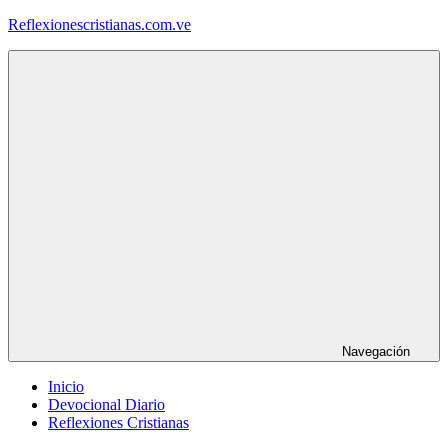
Saltar
Reflexionescristianas.com.ve
al
contenido
Reflexiones
Cristianas
y
Devocionales
Diarios
Navegación
Inicio
Devocional Diario
Reflexiones Cristianas