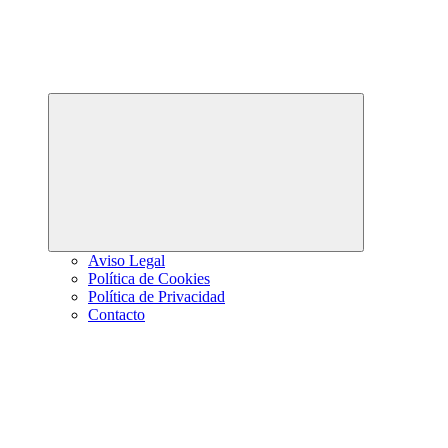
Abrir
el
menú
hijo
Aviso Legal
Política de Cookies
Política de Privacidad
Contacto