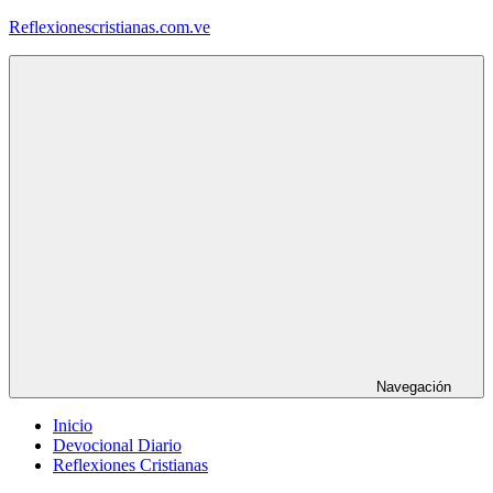
Saltar
Reflexionescristianas.com.ve
al
contenido
Reflexiones
Cristianas
y
Devocionales
Diarios
Navegación
Inicio
Devocional Diario
Reflexiones Cristianas