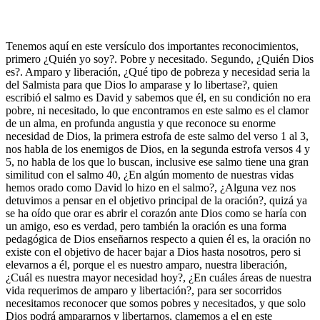
Tenemos aquí en este versículo dos importantes reconocimientos,
primero ¿Quién yo soy?. Pobre y necesitado. Segundo, ¿Quién Dios
es?. Amparo y liberación, ¿Qué tipo de pobreza y necesidad seria la
del Salmista para que Dios lo amparase y lo libertase?, quien
escribió el salmo es David y sabemos que él, en su condición no era
pobre, ni necesitado, lo que encontramos en este salmo es el clamor
de un alma, en profunda angustia y que reconoce su enorme
necesidad de Dios, la primera estrofa de este salmo del verso 1 al 3,
nos habla de los enemigos de Dios, en la segunda estrofa versos 4 y
5, no habla de los que lo buscan, inclusive ese salmo tiene una gran
similitud con el salmo 40, ¿En algún momento de nuestras vidas
hemos orado como David lo hizo en el salmo?, ¿Alguna vez nos
detuvimos a pensar en el objetivo principal de la oración?, quizá ya
se ha oído que orar es abrir el corazón ante Dios como se haría con
un amigo, eso es verdad, pero también la oración es una forma
pedagógica de Dios enseñarnos respecto a quien él es, la oración no
existe con el objetivo de hacer bajar a Dios hasta nosotros, pero si
elevarnos a él, porque el es nuestro amparo, nuestra liberación,
¿Cuál es nuestra mayor necesidad hoy?, ¿En cuáles áreas de nuestra
vida requerimos de amparo y libertación?, para ser socorridos
necesitamos reconocer que somos pobres y necesitados, y que solo
Dios podrá ampararnos y libertarnos, clamemos a el en este