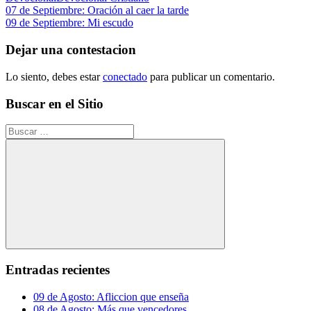
Navegación
Entrada
07 de Septiembre: Oración al caer la tarde
anterior:
Siguiente
09 de Septiembre: Mi escudo
de
entrada:
entradas
Dejar una contestacion
Lo siento, debes estar
conectado
para publicar un comentario.
Buscar en el Sitio
Buscar:
Buscar
Entradas recientes
09 de Agosto: Afliccion que enseña
08 de Agosto: Más que vencedores