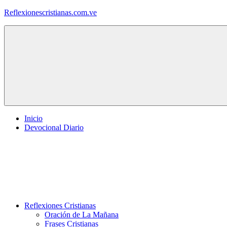
Saltar
Reflexionescristianas.com.ve
al
contenido
Reflexiones
Cristianas
y
Devocionales
Diarios
Inicio
Devocional Diario
Reflexiones Cristianas
Oración de La Mañana
Frases Cristianas