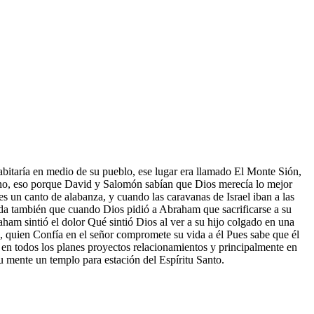
abitaría en medio de su pueblo, ese lugar era llamado El Monte Sión,
erno, eso porque David y Salomón sabían que Dios merecía lo mejor
es un canto de alabanza, y cuando las caravanas de Israel iban a las
uerda también que cuando Dios pidió a Abraham que sacrificarse a su
m sintió el dolor Qué sintió Dios al ver a su hijo colgado en una
ios, quien Confía en el señor compromete su vida a él Pues sabe que él
 en todos los planes proyectos relacionamientos y principalmente en
su mente un templo para estación del Espíritu Santo.