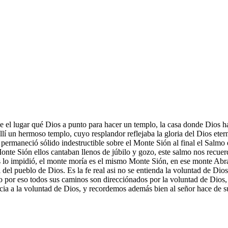
ue el lugar qué Dios a punto para hacer un templo, la casa donde Dios h
lí un hermoso templo, cuyo resplandor reflejaba la gloria del Dios et
 permaneció sólido indestructible sobre el Monte Sión al final el Salmo 
l Monte Sión ellos cantaban llenos de júbilo y gozo, este salmo nos rec
lo impidió, el monte moría es el mismo Monte Sión, en ese monte Abraha
ipal del pueblo de Dios. Es la fe real asi no se entienda la voluntad de D
so por eso todos sus caminos son direcciónados por la voluntad de Dios,
encia a la voluntad de Dios, y recordemos además bien al señor hace de 