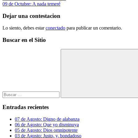
anterior:
Siguiente
09 de Octubre: A nada temeré
de
entrada:
entradas
Dejar una contestacion
Lo siento, debes estar
conectado
para publicar un comentario.
Buscar en el Sitio
Buscar:
Buscar
Entradas recientes
07 de Agosto: Digno de alabanza
06 de Agosto: Que yo disminuya
05 de Agosto: Dios omnipotente
03 de Agosto: Justo, y, bondadoso