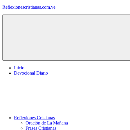
Saltar
Reflexionescristianas.com.ve
al
contenido
Reflexiones
Cristianas
y
Devocionales
Diarios
Inicio
Devocional Diario
Reflexiones Cristianas
Oración de La Mañana
Frases Cristianas