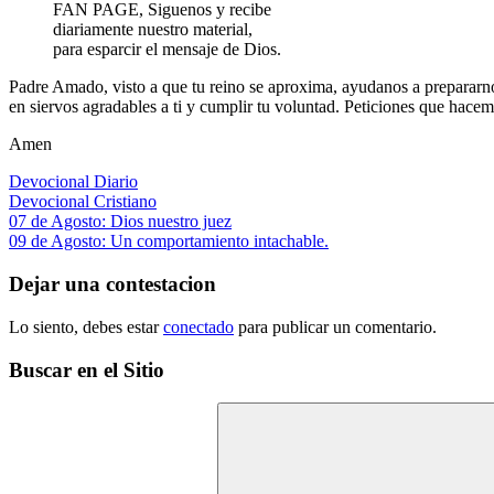
FAN PAGE, Siguenos y recibe
diariamente nuestro material,
para esparcir el mensaje de Dios.
Padre Amado, visto a que tu reino se aproxima, ayudanos a prepararnos
en siervos agradables a ti y cumplir tu voluntad. Peticiones que hace
Amen
Devocional Diario
Devocional Cristiano
Navegación
Entrada
07 de Agosto: Dios nuestro juez
anterior:
Siguiente
09 de Agosto: Un comportamiento intachable.
de
entrada:
entradas
Dejar una contestacion
Lo siento, debes estar
conectado
para publicar un comentario.
Buscar en el Sitio
Buscar: