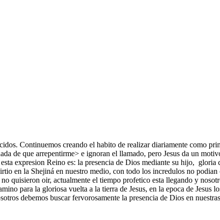
dos. Continuemos creando el habito de realizar diariamente como prime
nada de que arrepentirme> e ignoran el llamado, pero Jesus da un motivo
esta expresion Reino es: la presencia de Dios mediante su hijo, gloria q
rtio en la Shejiná en nuestro medio, con todo los incredulos no podian o
 no quisieron oir, actualmente el tiempo profetico esta llegando y nosot
mino para la gloriosa vuelta a la tierra de Jesus, en la epoca de Jesus lo
nosotros debemos buscar fervorosamente la presencia de Dios en nuestras