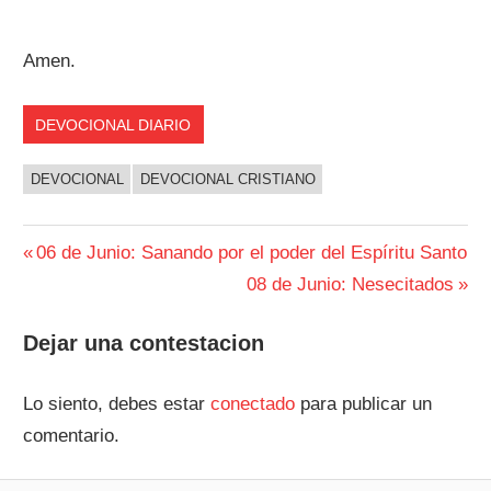
Amen.
DEVOCIONAL DIARIO
DEVOCIONAL
DEVOCIONAL CRISTIANO
Navegación
Entrada
06 de Junio: Sanando por el poder del Espíritu Santo
anterior:
Siguiente
08 de Junio: Nesecitados
de
entrada:
entradas
Dejar una contestacion
Lo siento, debes estar
conectado
para publicar un
comentario.